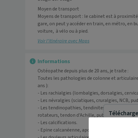
Moyen de transport
Moyens de transport : le cabinet est à proximité 
gare, on peut y accéder en train, en métro, en bu
voiture,  à vélo ou à pied. 
Voir l’itinéraire avec Maps
Informations
Ostéopathe depuis plus de 20 ans, je traite :

Toutes les pathologies de colonne et articulair
ans ): 

- Les rachialgies (lombalgies, dorsalgies, cervica
- Les névralgies (sciatiques, cruralgies, NCB, pu
- Les tendinopathies, tendinites de toutes les ar
Télécharger
rotateurs, tendon d'Achille, pubalgie, psoas), pér
- Les calcifications.

- Epine calcanéenne, aponévrosite plantaire.

- Les douleurs articulaires (pied, genou, hanche, é