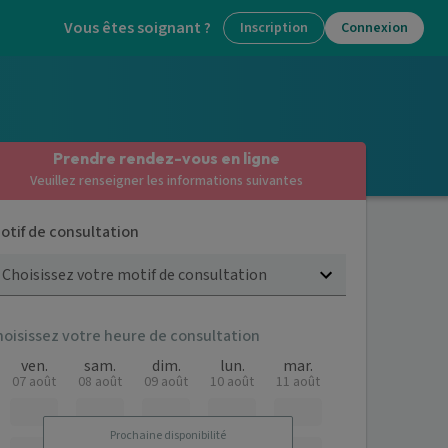
Vous êtes soignant ?
Inscription
Connexion
Prendre rendez-vous en ligne
Veuillez renseigner les informations suivantes
otif de consultation
Choisissez votre motif de consultation
hoisissez votre heure de consultation
ven.
sam.
dim.
lun.
mar.
07 août
08 août
09 août
10 août
11 août
Prochaine disponibilité