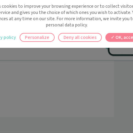
implifie la santé, même en
s cookies to improve your browsing experience or to collect visitor
t !
rvice and gives you the choice of which ones you wish to activate.
rtiges.
 rappels automatiques pour ne plus rien
nces at any time on our site. For more information, we invite you t
personal data policy.
ilement à tous vos documents et rendez-
y policy
Personalize
Deny all cookies
OK, acce
ez en un clic, où que vous soyez.