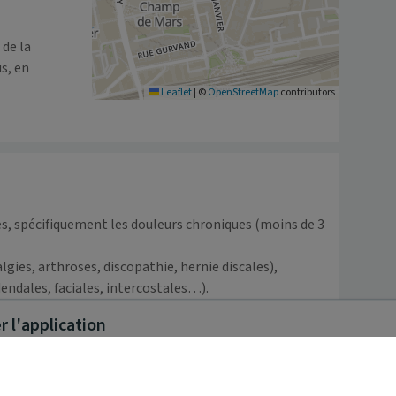
de la 
s, en 
Leaflet
|
©
OpenStreetMap
contributors
es, spécifiquement les douleurs chroniques (moins de 3 
lgies, arthroses, discopathie, hernie discales),

dendales, faciales, intercostales…).

ticulations (épicondylite, moyen fessier, coiffe des 
 l'application
iostites.

paule, poignet, etc...).
