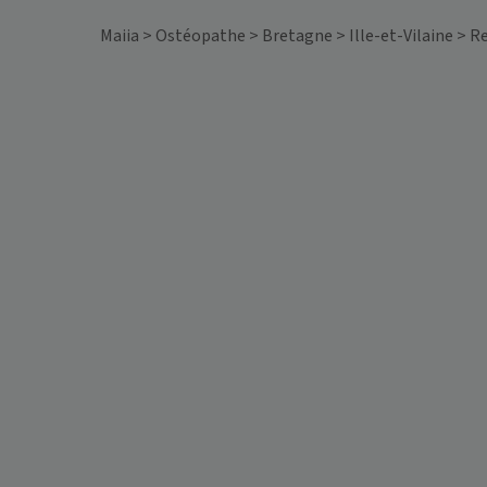
Maiia
>
Ostéopathe
>
Bretagne
>
Ille-et-Vilaine
>
R