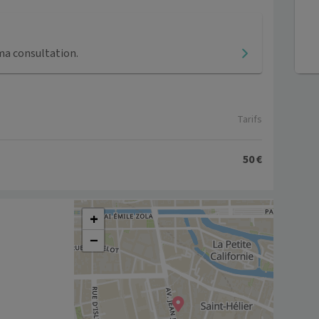
ma consultation.
Tarifs
50 €
+
−