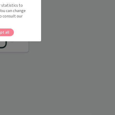
 statistics to
 You can change
o consult our
pt all