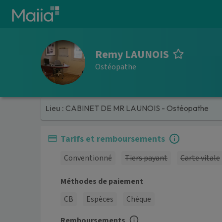
Aller au contenu principal
Remy LAUNOIS
Ostéopathe
Lieu :
CABINET DE MR LAUNOIS - Ostéopathe
Tarifs et remboursements
Conventionné
Tiers payant
Carte vitale
Méthodes de paiement
CB
Espèces
Chèque
Remboursements