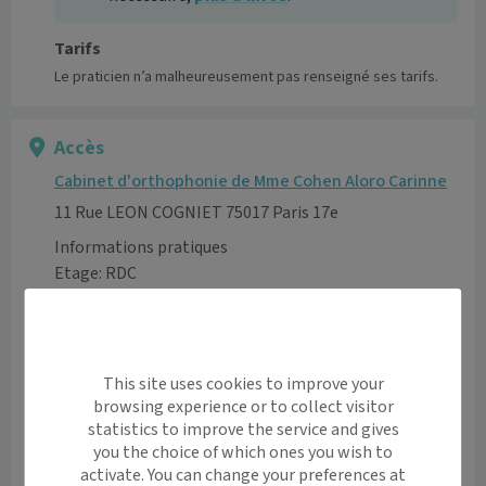
Tarifs
Le praticien n’a malheureusement pas renseigné ses tarifs.
Accès
Cabinet d'orthophonie de Mme Cohen Aloro Carinne
11 Rue LEON COGNIET 75017 Paris 17e
Informations pratiques
Etage: RDC
Voir l’itinéraire avec Maps
+
This site uses cookies to improve your
−
browsing experience or to collect visitor
statistics to improve the service and gives
you the choice of which ones you wish to
activate. You can change your preferences at