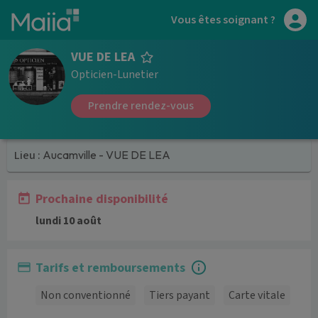
Aller au contenu principal
Vous êtes soignant ?
VUE DE LEA
Opticien-Lunetier
Prendre rendez-vous
Lieu :
Aucamville - VUE DE LEA
Prochaine disponibilité
lundi 10 août
Tarifs et remboursements
Non conventionné
Tiers payant
Carte vitale