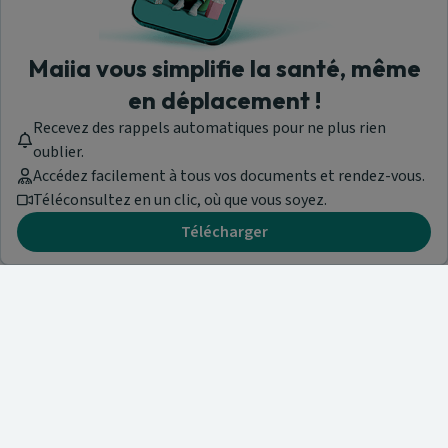
Maiia vous simplifie la santé, même
en déplacement !
Recevez des rappels automatiques pour ne plus rien
oublier.
Accédez facilement à tous vos documents et rendez-vous.
Téléconsultez en un clic, où que vous soyez.
Télécharger
Besoin d'aide ?
Visitez notre centre de support ou contactez-nous !
Aide & Contact