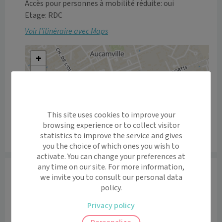
Accès pour personnes à mobilité réduite: oui
Etage: RDC
Voir l’itinéraire avec Maps
+
−
This site uses cookies to improve your
browsing experience or to collect visitor
statistics to improve the service and gives
Leaflet
|
©
OpenStreetMap
contributors
you the choice of which ones you wish to
activate. You can change your preferences at
any time on our site. For more information,
Informations
we invite you to consult our personal data
Avec une équipe dynamique et passionnée, Vue de Léa a 
policy.
pour objectif de trouver l'équipement harmonisant 
Privacy policy
votre visage, votre personnalité et vos envies, quelque 