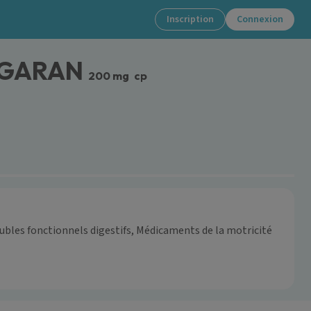
Inscription
Connexion
OGARAN
200 mg
cp
bles fonctionnels digestifs, Médicaments de la motricité