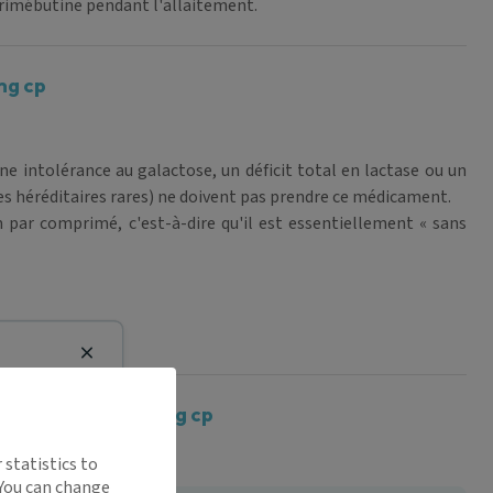
a trimébutine pendant l'allaitement.
mg cp
e intolérance au galactose, un déficit total en lactase ou un
s héréditaires rares) ne doivent pas prendre ce médicament.
ar comprimé, c'est-à-dire qu'il est essentiellement « sans
Close
E BIOGARAN 200 mg cp
 statistics to
 You can change