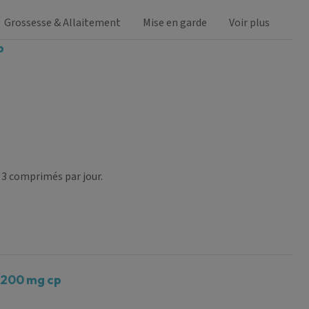
Grossesse & Allaitement
Mise en garde
Voir plus
p
 3 comprimés par jour.
 200 mg cp