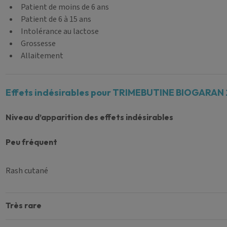
Patient de moins de 6 ans
Patient de 6 à 15 ans
Intolérance au lactose
Grossesse
Allaitement
Effets indésirables pour TRIMEBUTINE BIOGARAN
Niveau d’apparition des effets indésirables
peu fréquent
Rash cutané
très rare