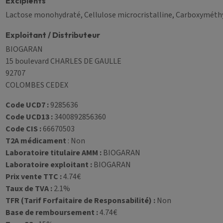
Excipients
Lactose monohydraté, Cellulose microcristalline, Carboxyméthy
Exploitant / Distributeur
BIOGARAN
15 boulevard CHARLES DE GAULLE
92707
COLOMBES CEDEX
Code UCD7 :
9285636
Code UCD13 :
3400892856360
Code CIS :
66670503
T2A médicament
: Non
Laboratoire titulaire AMM :
BIOGARAN
Laboratoire exploitant :
BIOGARAN
Prix vente TTC :
4.74€
Taux de TVA :
2.1%
TFR (Tarif Forfaitaire de Responsabilité) :
Non
Base de remboursement :
4.74€