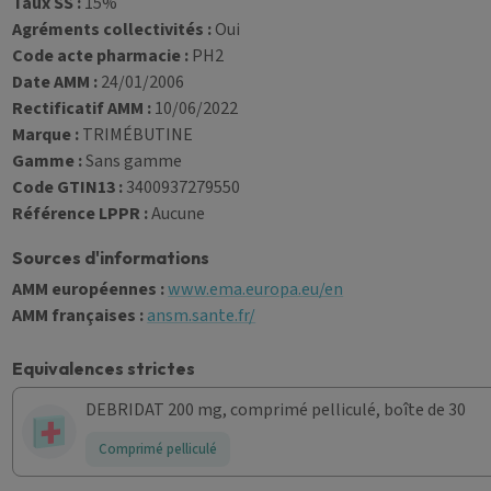
Taux SS :
15%
Agréments collectivités :
Oui
Code acte pharmacie :
PH2
Date AMM :
24/01/2006
Rectificatif AMM :
10/06/2022
Marque :
TRIMÉBUTINE
Gamme :
Sans gamme
Code GTIN13 :
3400937279550
Référence LPPR :
Aucune
Sources d'informations
AMM européennes :
www.ema.europa.eu/en
AMM françaises :
ansm.sante.fr/
Equivalences strictes
DEBRIDAT 200 mg, comprimé pelliculé, boîte de 30
Comprimé pelliculé