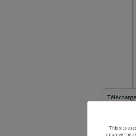
Télécharger
Maiia vous s
This site use
déplacemen
improve the se