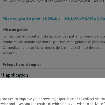
Par mesure de précaution, il est préférable d'éviter d'utiliser l
Mise en garde pour TRIMEBUTINE BIOGARAN 200 
Mise en garde
Ce médicament contient du lactose. Les patients présentant un
syndrome de malabsorption du glucose et du galactose (maladie
Ce médicament contient moins de 1 mmol (23 mg) de sodium p
sodium ».
Précautions d'emploi
Pas d'information disponible
 l'application
Informations complémentaires pour TRIMEBUTIN
implifie la santé, même en
s cookies to improve your browsing experience or to collect visitor
Documents associés
t !
rvice and gives you the choice of which ones you wish to activate.