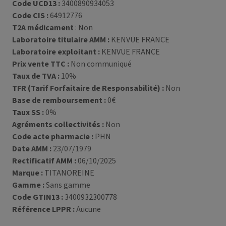
Code UCD13 :
3400890934053
Code CIS :
64912776
T2A médicament
: Non
Laboratoire titulaire AMM :
KENVUE FRANCE
Laboratoire exploitant :
KENVUE FRANCE
Prix vente TTC :
Non communiqué
Taux de TVA :
10%
TFR (Tarif Forfaitaire de Responsabilité) :
Non
Base de remboursement :
0€
Taux SS :
0%
Agréments collectivités :
Non
Code acte pharmacie :
PHN
Date AMM :
23/07/1979
Rectificatif AMM :
06/10/2025
Marque :
TITANOREINE
Gamme :
Sans gamme
Code GTIN13 :
3400932300778
Référence LPPR :
Aucune