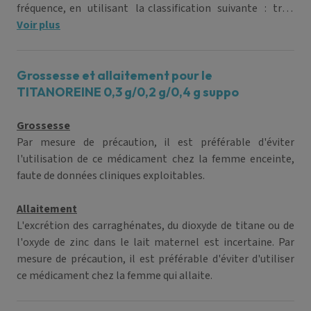
fréquence, en utilisant la classification suivante : très
fréquents (≥ 1/10) ; fréquents (≥ 1/100 à < 1/10) ; peu
Voir plus
fréquents (≥ 1/1000 à < 1/100) ; rares (≥ 1/10000 à <
1/1000), très rares (< 1/10000), fréquence indéterminée
(ne peut être estimée sur la base des données
Grossesse et allaitement pour le
disponibles).
TITANOREINE 0,3 g/0,2 g/0,4 g suppo
Grossesse
Par mesure de précaution, il est préférable d'éviter
l'utilisation de ce médicament chez la femme enceinte,
faute de données cliniques exploitables.
Allaitement
L'excrétion des carraghénates, du dioxyde de titane ou de
l'oxyde de zinc dans le lait maternel est incertaine. Par
mesure de précaution, il est préférable d'éviter d'utiliser
ce médicament chez la femme qui allaite.