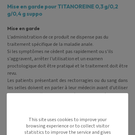
Mise en garde pour TITANOREINE 0,3 g/0,2
g/0,4 g suppo
Mise en garde
L'administration de ce produit ne dispense pas du
traitement spécifique de la maladie anale.
Si les symptômes ne cèdent pas rapidement ou s'ils
s'aggravent, arrêter l'utilisation et un examen
proctologique doit être pratiqué et le traitement doit être
revu.
Les patients présentant des rectorragies ou du sang dans
les selles doivent en parler à leur médecin avant d'utiliser
ce produit. En effet, ils peuvent être les symptômes d'une
pathologie sous-jacente plus sérieuse.
Précautions d'emploi
This site uses cookies to improve your
Rectorragie
browsing experience or to collect visitor
statistics to improve the service and gives
Sang dans les selles