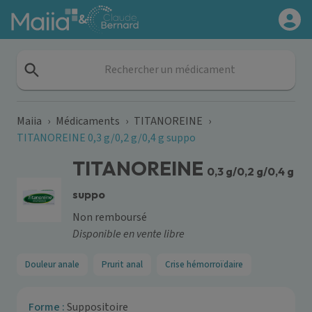
Aller au contenu principal
&
Rechercher un médicament
Maiia
›
Médicaments
›
TITANOREINE
›
TITANOREINE 0,3 g/0,2 g/0,4 g suppo
TITANOREINE
0,3 g/0,2 g/0,4 g
suppo
Non remboursé
Disponible en vente libre
Douleur anale
Prurit anal
Crise hémorroïdaire
Forme :
Suppositoire