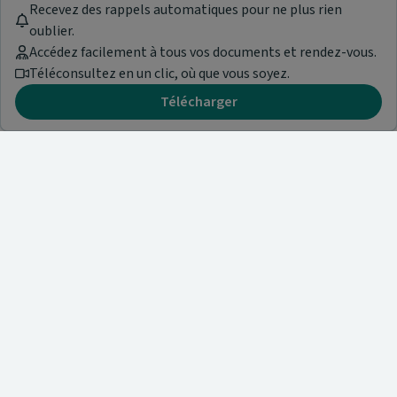
Recevez des rappels automatiques pour ne plus rien
oublier.
Accédez facilement à tous vos documents et rendez-vous.
Téléconsultez en un clic, où que vous soyez.
Télécharger
Besoin d'aide ?
Visitez notre centre de support ou contactez-nous !
Aide & Contact
Annuaire des médicaments
A propos de nous