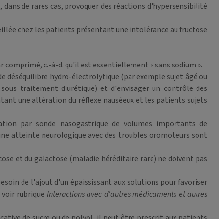
 dans de rares cas, provoquer des réactions d'hypersensibilité
illée chez les patients présentant une intolérance au fructose
omprimé, c.-à-d. qu'il est essentiellement « sans sodium ».
ue de déséquilibre hydro-électrolytique (par exemple sujet âgé ou
u sous traitement diurétique) et d'envisager un contrôle des
ntant une altération du réflexe nauséeux et les patients sujets
tration par sonde nasogastrique de volumes importants de
 une atteinte neurologique avec des troubles oromoteurs sont
se et du galactose (maladie héréditaire rare) ne doivent pas
esoin de l'ajout d'un épaississant aux solutions pour favoriser
 voir rubrique
Interactions avec d'autres médicaments et autres
ive de sucre ou de polyol, il peut être prescrit aux patients