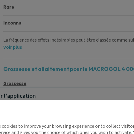
rare
inconnu
La fréquence des effets indésirables peut être classée comme suit
Voir plus
Grossesse et allaitement pour le MACROGOL 4 000 
Grossesse
Les études chez l'animal n'ont pas mis en évidence d'effets dél
 l'application
Données de sécurité préclinique
). Il existe des données limitée
VIATRIS chez la femme enceinte.
Aucun effet pendant la grossesse n'est attendu dans la mes
négligeable. MACROGOL 4000 VIATRIS peut être utilisé pendant 
implifie la santé, même en
s cookies to improve your browsing experience or to collect visitor
Allaitement
t !
rvice and gives you the choice of which ones you wish to activate.
Il n'y a pas de donnée concernant l'excrétion du macrogol 4000 d