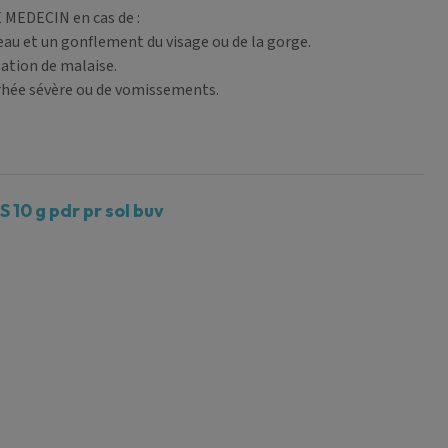
EDECIN en cas de :
eau et un gonflement du visage ou de la gorge.
sation de malaise.
rrhée sévère ou de vomissements.
10 g pdr pr sol buv