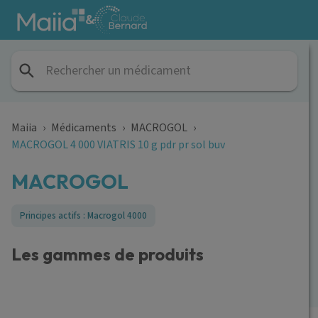
Aller au contenu principal
&
Maiia
›
Médicaments
›
MACROGOL
›
MACROGOL 4 000 VIATRIS 10 g pdr pr sol buv
MACROGOL
Principes actifs : Macrogol 4000
Les gammes de produits