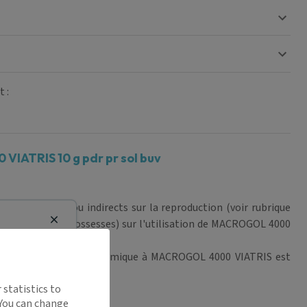
 :
VIATRIS 10 g pdr pr sol buv
étères directs ou indirects sur la reproduction (voir rubrique
s (moins de 300 grossesses) sur l'utilisation de MACROGOL 4000
Close
ure où l'exposition systémique à MACROGOL 4000 VIATRIS est
la grossesse.
 statistics to
 You can change
ans le lait maternel.