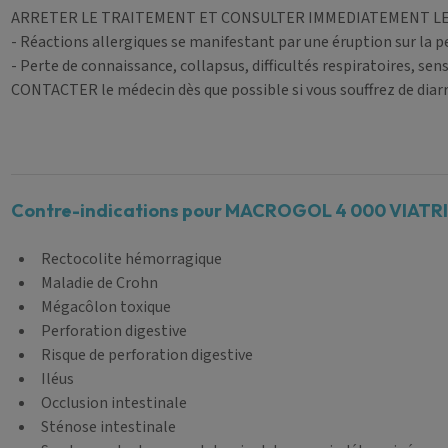
ARRETER LE TRAITEMENT ET CONSULTER IMMEDIATEMENT LE M
- Réactions allergiques se manifestant par une éruption sur la p
- Perte de connaissance, collapsus, difficultés respiratoires, sen
CONTACTER le médecin dès que possible si vous souffrez de dia
Contre-indications pour MACROGOL 4 000 VIATRIS 
Rectocolite hémorragique
Maladie de Crohn
Mégacôlon toxique
Perforation digestive
Risque de perforation digestive
Iléus
Occlusion intestinale
Sténose intestinale