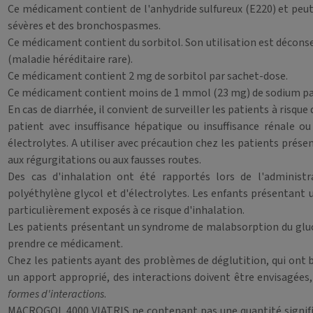
Ce médicament contient de l'anhydride sulfureux (E220) et peut,
sévères et des bronchospasmes.
Ce médicament contient du sorbitol. Son utilisation est déconse
(maladie héréditaire rare).
Ce médicament contient 2 mg de sorbitol par sachet-dose.
Ce médicament contient moins de 1 mmol (23 mg) de sodium par c
En cas de diarrhée, il convient de surveiller les patients à risq
patient avec insuffisance hépatique ou insuffisance rénale o
électrolytes. A utiliser avec précaution chez les patients prése
aux régurgitations ou aux fausses routes.
Des cas d'inhalation ont été rapportés lors de l'adminis
polyéthylène glycol et d'électrolytes. Les enfants présentant
particulièrement exposés à ce risque d'inhalation.
Les patients présentant un syndrome de malabsorption du gluco
prendre ce médicament.
Chez les patients ayant des problèmes de déglutition, qui ont b
un apport approprié, des interactions doivent être envisagées,
formes d'interactions
.
MACROGOL 4000 VIATRIS ne contenant pas une quantité significat