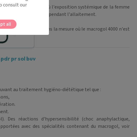
o consult our
ttendu dans la mesure où l'exposition systémique de la femme
ATRIS peut être utilisé pendant l'allaitement.
pt all
 VIATRIS. Cependant, dans la mesure où le macrogol 4000 n'est
est attendu.
dr pr sol buv
uvant au traitement hygiéno-diététique tel que :
sons,
ération.
ment.
. Des réactions d'hypersensibilité (choc anaphylactique,
apportées avec des spécialités contenant du macrogol, voir