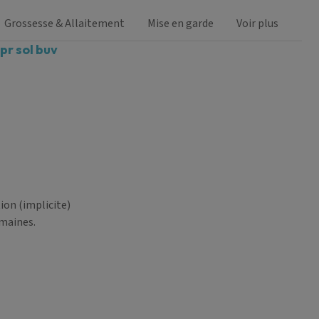
Grossesse & Allaitement
Mise en garde
Voir plus
r sol buv
on (implicite)
emaines.