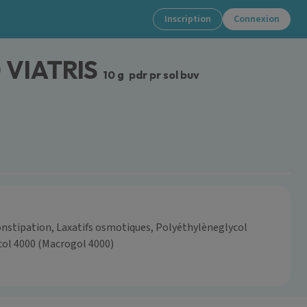
Inscription
Connexion
 VIATRIS
10 g
pdr pr sol buv
nstipation, Laxatifs osmotiques, Polyéthylèneglycol
col 4000 (Macrogol 4000)