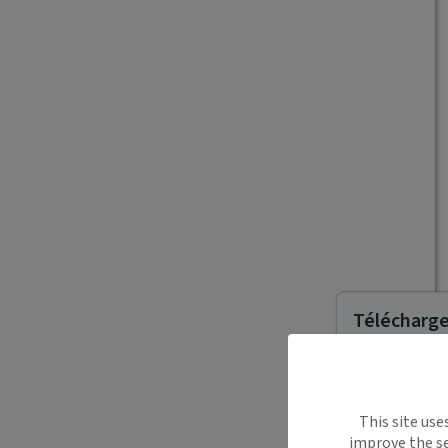
Télécharger
Maiia vous s
This site use
déplacemen
improve the se