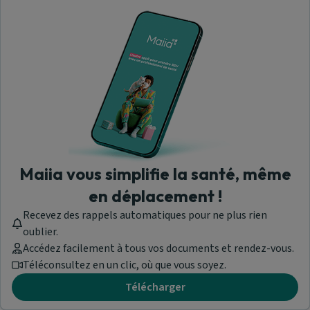
Télécharger le document
LYRICA - CT 4024
Télécharger le document
LYRICA - CT 4024 - Version anglaise
Maiia vous simplifie la santé, même
en déplacement !
Télécharger le document
Recevez des rappels automatiques pour ne plus rien
oublier.
Accédez facilement à tous vos documents et rendez-vous.
Excipients
Téléconsultez en un clic, où que vous soyez.
Gélules : Lactose monohydraté, Amidon de maïs, Talc,
Enveloppes des gélules : Gélatine, Titane dioxyde, Sodium
Télécharger
laurylsulfate, Silice colloïdale, Eau purifiée, Fer oxyde,