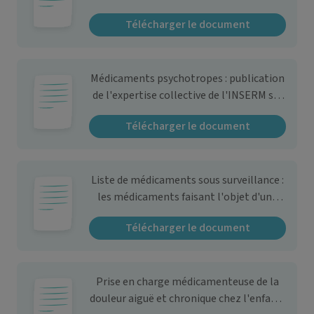
pharmacodépendance
Télécharger le document
Médicaments psychotropes : publication
de l'expertise collective de l'INSERM sur
les consommations et les
Télécharger le document
pharmacodépendances - Point
d'information
Liste de médicaments sous surveillance :
les médicaments faisant l'objet d'une
surveillance renforcée dès le début de
Télécharger le document
leur commercialisation.
Prise en charge médicamenteuse de la
douleur aiguë et chronique chez l'enfant :