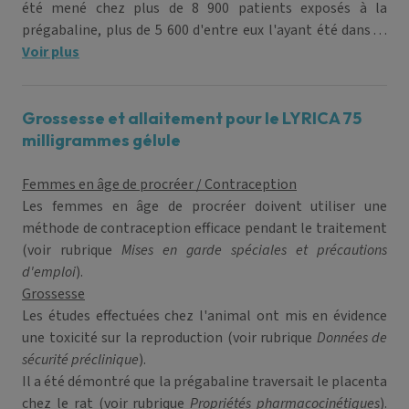
été mené chez plus de 8 900 patients exposés à la
prégabaline, plus de 5 600 d'entre eux l'ayant été dans le
cadre d'essais en double aveugle contrôlés contre placebo.
Voir plus
Les effets indésirables le plus fréquemment rapportés ont
été les étourdissements et la somnolence. Ces effets
indésirables étaient généralement d'intensité légère à
Grossesse et allaitement pour le LYRICA 75
modérée. Dans toutes les études contrôlées, les
milligrammes gélule
interruptions de traitement liées aux effets indésirables
ont été de 12 % pour les patients recevant la prégabaline
Femmes en âge de procréer / Contraception
et de 5 % pour ceux recevant le placebo. Les effets
Les femmes en âge de procréer doivent utiliser une
indésirables les plus fréquents ayant entraîné l'arrêt du
méthode de contraception efficace pendant le traitement
traitement par la prégabaline ont été les
(voir rubrique
Mises en garde spéciales et précautions
étourdissements et la somnolence.
d'emploi
).
Grossesse
Les études effectuées chez l'animal ont mis en évidence
une toxicité sur la reproduction (voir rubrique
Données de
sécurité préclinique
).
Il a été démontré que la prégabaline traversait le placenta
chez le rat (voir rubrique
Propriétés pharmacocinétiques
).