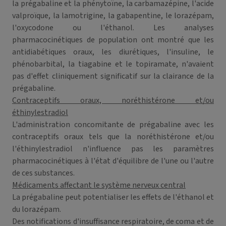
la prégabaline et la phénytoïne, la carbamazépine, l'acide
valproïque, la lamotrigine, la gabapentine, le lorazépam,
l'oxycodone ou l'éthanol. Les analyses
pharmacocinétiques de population ont montré que les
antidiabétiques oraux, les diurétiques, l'insuline, le
phénobarbital, la tiagabine et le topiramate, n'avaient
pas d'effet cliniquement significatif sur la clairance de la
prégabaline.
Contraceptifs oraux, noréthistérone et/ou
éthinylestradiol
L'administration concomitante de prégabaline avec les
contraceptifs oraux tels que la noréthistérone et/ou
l'éthinylestradiol n'influence pas les paramètres
pharmacocinétiques à l'état d'équilibre de l'une ou l'autre
de ces substances.
Médicaments affectant le système nerveux central
La prégabaline peut potentialiser les effets de l'éthanol et
du lorazépam.
Des notifications d'insuffisance respiratoire, de coma et de