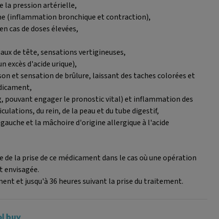
e la pression artérielle,
e (inflammation bronchique et contraction),
en cas de doses élevées,
aux de tête, sensations vertigineuses,
un excès d'acide urique),
n et sensation de brûlure, laissant des taches colorées et
édicament,
, pouvant engager le pronostic vital) et inflammation des
ulations, du rein, de la peau et du tube digestif,
e gauche et la mâchoire d'origine allergique à l'acide
e de la prise de ce médicament dans le cas où une opération
t envisagée.
t et jusqu'à 36 heures suivant la prise du traitement.
l buv