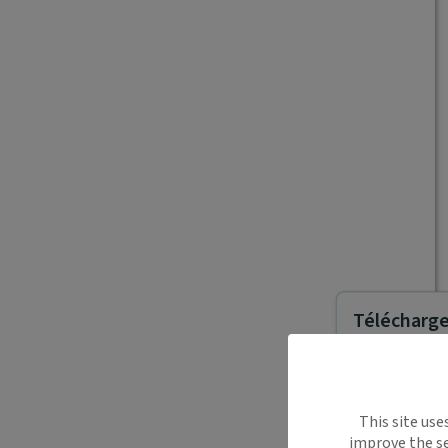
Télécharger
Maiia vous s
This site use
déplacemen
improve the se