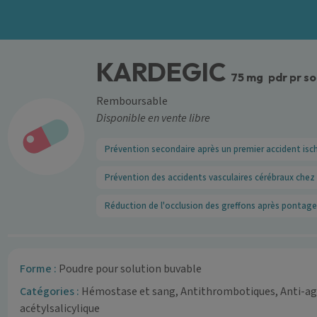
KARDEGIC
75 mg
pdr pr so
Remboursable
Disponible en vente libre
Prévention secondaire après un premier accident is
Prévention des accidents vasculaires cérébraux chez le
Réduction de l'occlusion des greffons après pontag
Forme :
Poudre pour solution buvable
Catégories :
Hémostase et sang, Antithrombotiques, Anti-agr
acétylsalicylique