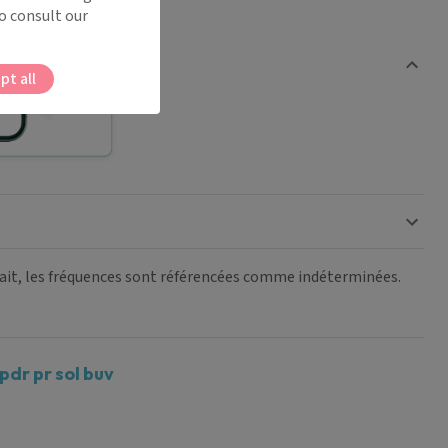
o consult our
pt all
 fait, les fréquences sont référencées comme indéterminées.
dr pr sol buv