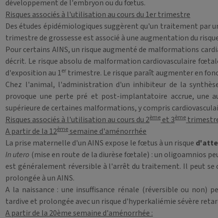
développement de l'embryon ou du fœtus.
Risques associés à l'utilisation au cours du 1er trimestre
Des études épidémiologiques suggèrent qu'un traitement par un 
trimestre de grossesse est associé à une augmentation du risqu
Pour certains AINS, un risque augmenté de malformations cardi
décrit. Le risque absolu de malformation cardiovasculaire fœt
er
d'exposition au 1
trimestre. Le risque paraît augmenter en fonct
Chez l'animal, l'administration d'un inhibiteur de la synth
provoque une perte pré et post-implantatoire accrue, une a
supérieure de certaines malformations, y compris cardiovasculai
ème
ème
Risques associés à l'utilisation au cours du 2
et 3
trimestr
ème
A partir de la 12
semaine d'aménorrhée
La prise maternelle d'un AINS expose le fœtus à un risque
d'atte
In utero
(mise en route de la diurèse fœtale) : un oligoamnios pe
est généralement réversible à l'arrêt du traitement. Il peut se
prolongée à un AINS.
A la naissance : une insuffisance rénale (réversible ou non) p
tardive et prolongée avec un risque d'hyperkaliémie sévère retar
A partir de la 20ème semaine d'aménorrhée :