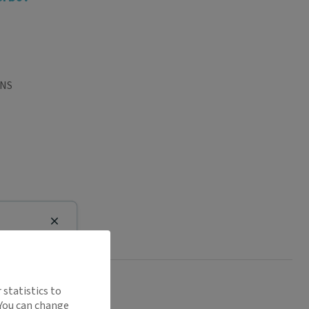
INS
Close
l buv
 statistics to
 You can change