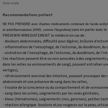
Voie orale
Recommandations patient
NE PAS PRENDRE avec d'autres médicaments contenant de l'acide acétylsal
sans en parler avec le
et antiinflammatoires (AINS, comme l'ibuprofène)
PREVENIR IMMEDIATEMENT le médecin en cas de :
- douleurs abdominales, difficulté pour digérer, brûlures d'estom
- inflammation de l'oesophage, de l'estomac, du duodénum, du 
- ulcération de l'oesophage, de l'estomac, du duodénum, de l'intes
Ces réactions peuvent être ou non associées à des saignements ga
dans les selles ou vomissements de sang), pouvant entraîner un
vertiges),
- rétrécissement anormal des intestins, pouvant provoquer de
abdominale et une présence de sang dans les selles,
- trouble de la conscience ou du comportement et de vomissem
- sang dans les urines, saignements par les voies génitales,
- bleus (hématomes), saignements (nez, gencives), petites tache
- réaction allergique : boutons et/ou rougeurs sur la peau, urti