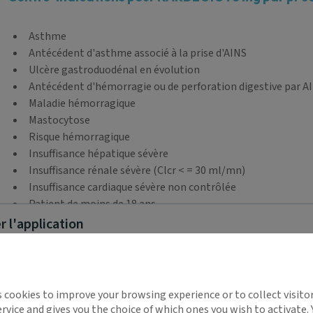
Asthme
Antécédent d'asthme associé à la prise d'AINS
Ulcère gastroduodénal en évolution
Antécédent d'hémorragie ou de perforation digestive par A
Maladie hémorragique
Mastocytose
Risque hémorragique
Insuffisance hépatique sévère
Insuffisance rénale sévère (Clcr < = 30 ml/mn)
Insuffisance cardiaque sévère non contrôlée
Patient de moins de 18 ans
Intolérance au lactose
 l'application
Allaitement
implifie la santé, même en
Effets indésirables pour KARDEGIC 75 mg pdr pr so
s cookies to improve your browsing experience or to collect visitor
t !
rvice and gives you the choice of which ones you wish to activate.