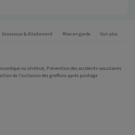
Grossesse & Allaitement
Mise en garde
Voir plus
cardique ou cérébral, Prévention des accidents vasculaires
duction de l'occlusion des greffons après pontage