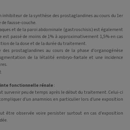
inhibiteur de la synthèse des prostaglandines au cours du 1er
e de fausse-couche.
aques et de la paroi abdominale (gastroschisis) est également
ale est passé de moins de 1% à approximativement 1,5% en cas
ion de la dose et de la durée du traitement.
èse des prostaglandines au cours de la phase d'organogénèse
ugmentation de la létalité embryo-fœtale et une incidence
res.
e
inte fonctionnelle rénale
:
ut survenir peu de temps après le début du traitement. Celui-ci
 compliquer d'un anamnios en particulier lors d'une exposition
eut être observée voire persister surtout en cas d'exposition
dée.