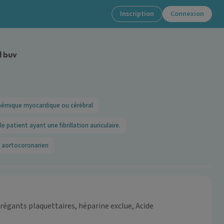
Inscription
Connexion
l buv
chémique myocardique ou cérébral
 patient ayant une fibrillation auriculaire.
e aortocoronarien
égants plaquettaires, héparine exclue, Acide