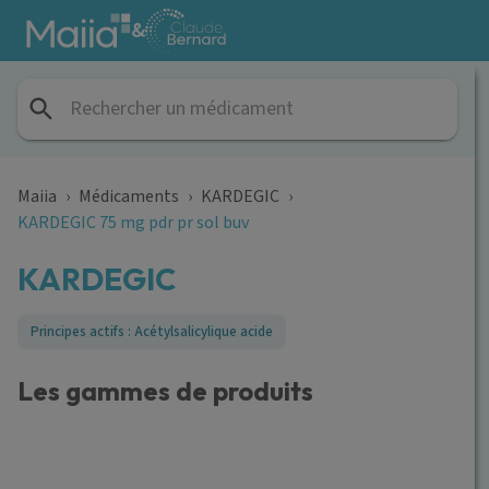
Aller au contenu principal
&
Maiia
›
Médicaments
›
KARDEGIC
›
KARDEGIC 75 mg pdr pr sol buv
KARDEGIC
Principes actifs : Acétylsalicylique acide
Les gammes de produits