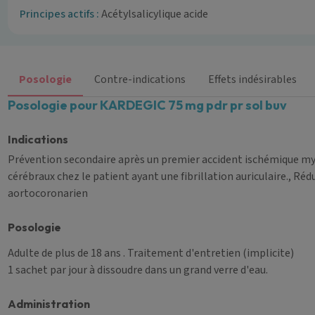
Principes actifs :
Acétylsalicylique acide
Posologie
Contre-indications
Effets indésirables
Posologie pour KARDEGIC 75 mg pdr pr sol buv
Indications
Prévention secondaire après un premier accident ischémique myo
cérébraux chez le patient ayant une fibrillation auriculaire., Ré
aortocoronarien
Posologie
Adulte de plus de 18 ans
. Traitement d'entretien (implicite)
1 sachet par jour à dissoudre dans un grand verre d'eau.
Administration