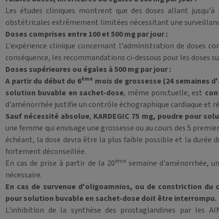
Les études cliniques montrent que des doses allant jusqu'à 
obstétricales extrêmement limitées nécessitant une surveillanc
Doses comprises entre 100 et 500 mg par jour :
L'expérience clinique concernant l'administration de doses co
conséquence, les recommandations ci-dessous pour les doses sup
Doses supérieures ou égales à 500 mg par jour :
ème
A partir du début du 6
mois de grossesse (24 semaines d
solution buvable en sachet-dose
, même ponctuelle, est
con
d'aménorrhée justifie un contrôle échographique cardiaque et r
Sauf nécessité absolue
,
KARDEGIC 75 mg, poudre pour solut
une femme qui envisage une grossesse ou au cours des 5 premie
échéant, la dose devra être la plus faible possible et la durée
fortement déconseillée.
ème
En cas de prise à partir de la 20
semaine d'aménorrhée, une 
nécessaire.
En cas de survenue d'oligoamnios, ou de constriction du 
pour solution buvable en sachet-dose doit être interrompu.
L'inhibition de la synthèse des prostaglandines par les A