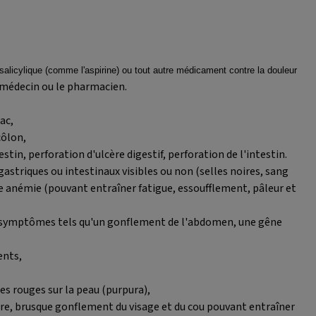
icylique (comme l'aspirine) ou tout autre médicament contre la douleur
 médecin ou le pharmacien.
ac,
côlon,
tin, perforation d'ulcère digestif, perforation de l'intestin.
striques ou intestinaux visibles ou non (selles noires, sang
e anémie (pouvant entraîner fatigue, essoufflement, pâleur et
s symptômes tels qu'un gonflement de l'abdomen, une gêne
ents,
s rouges sur la peau (purpura),
caire, brusque gonflement du visage et du cou pouvant entraîner