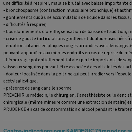
une difficulté à respirer, malaise brutal avec baisse importante d
- bronchospasme (contraction musculaire bronchique) et asthm
- gonflements dus à une accumulation de liquide dans les tissus, 
- difficultés à respirer,
- bourdonnements d'oreille, sensation de baisse de l'audition, m
- crise de goutte (articulations gonflées et douloureuses liées à 
- éruption cutanée en plaques rouges arrondies avec démangeaiso
pouvant apparaître aux mêmes endroits en cas de reprise du m
- hémorragie potentiellement fatale (perte importante de sang
vaisseaux sanguins pouvant être associée à des atteintes des artic
- douleur localisée dans la poitrine qui peut irradier vers l'épaul
acétylsalicylique,
- présence de sang dans le sperme.
PREVENIR le médecin, le chirurgien, l'anesthésiste ou le dentist
chirurgicale (même mineure comme une extraction dentaire) es
PRUDENCE en cas de consommation d'alcool pendant le traitemen
Contre-indications pour KARDEGIC 75 mg pdr pr so