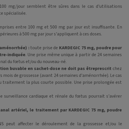
100 mg/jour semblent être sûres dans le cas d'utilisations
e spécialisée.
mprises entre 100 mg et 500 mg par jour est insuffisante. En
érieures à 500 mg par jour s'appliquent à ces doses.
'aménorrhée) :
toute prise de
KARDEGIC 75 mg, poudre pour
tre-indiquée
. Une prise même unique à partir de 24 semaines
énal du fœtus et/ou du nouveau-né.
ion buvable en sachet-dose ne doit pas être
prescrit
chez
rs mois de grossesse (avant 24 semaines d'aménorrhée). Le cas
 du traitement la plus courte possible. Une prise prolongée est
surveillance cardiaque et rénale du fœtus pourrait s'avérer
canal artériel, le traitement par KARDEGIC 75 mg, poudre
INS peut affecter le déroulement de la grossesse et/ou le