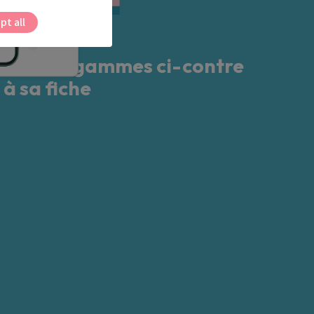
pt all
dans les gammes ci-contre
 à sa fiche