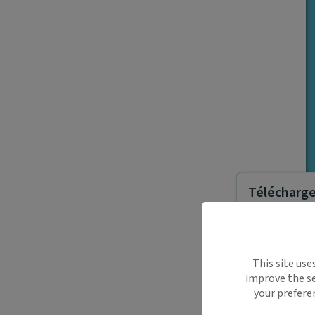
Télécharger
Maiia vous s
This site use
déplacemen
improve the se
Recevez des
your prefere
oublier.