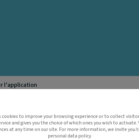
 l'application
implifie la santé, même en
s cookies to improve your browsing experience or to collect visitor
t !
rvice and gives you the choice of which ones you wish to activate.
 rappels automatiques pour ne plus rien
nces at any time on our site. For more information, we invite you t
personal data policy.