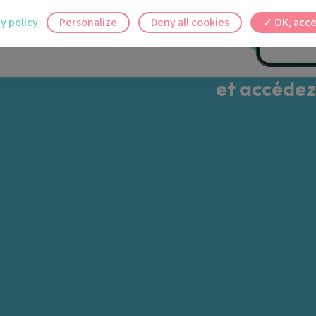
ilement à tous vos documents et rendez-
y policy
Personalize
Deny all cookies
OK, acce
ez en un clic, où que vous soyez.
Choisissez un médicament 
et accédez