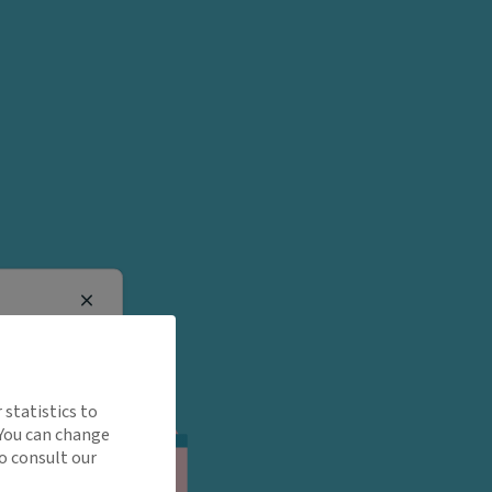
Close
 statistics to
 You can change
o consult our