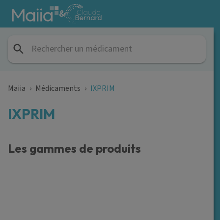
Aller au contenu principal
&
Maiia
›
Médicaments
›
IXPRIM
IXPRIM
Les gammes de produits