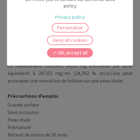
nourrisson, (en raison du rapport surface/poids et de
policy.
l'effet d'occlusion des couches au niveau du siège).
Privacy policy
Risque de sensibilisation à l'hexamidine.
Personalize
Après une première utilisation du médicament, une
contamination microbienne est possible.
Deny all cookies
Veillez à ne pas garder trop longtemps un flacon
d'antiseptique entamé.
OK, accept all
Précautions d'emploi
Ce médicament contient 54,23 mg d'éthanol par dose
équivalent à 247,62 mg/ml (24,762 % m/v).Cela peut
provoquer une sensation de brûlure sur une peau lésée.
Précautions d'emploi
Grande surface
Sous occlusion
Peau lésée
Prématuré
Patient de moins de 30 mois