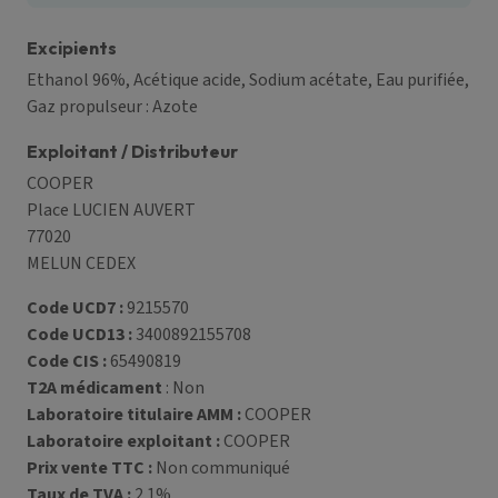
Excipients
Ethanol 96%, Acétique acide, Sodium acétate, Eau purifiée,
Gaz propulseur : Azote
Exploitant / Distributeur
COOPER
Place LUCIEN AUVERT
77020
MELUN CEDEX
Code UCD7 :
9215570
Code UCD13 :
3400892155708
Code CIS :
65490819
T2A médicament
: Non
Laboratoire titulaire AMM :
COOPER
Laboratoire exploitant :
COOPER
Prix vente TTC :
Non communiqué
Taux de TVA :
2.1%