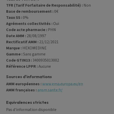
TFR (Tarif Forfaitaire de Responsabilité) :
Non
Base de remboursement :
0€
Taux SS :
0%
Agréments collectivités :
Oui
Code acte pharmacie :
PHN
Date AMM :
28/08/1997
Rectificatif AMM :
21/12/2021
Marque :
HEXOMEDINE
Gamme :
Sans gamme
Code GTIN13 :
3400935013002
Référence LPPR :
Aucune
Sources d'informations
AMM européennes :
www.ema.europa.eu/en
AMM françaises :
ansm.sante.fr/
Equivalences strictes
Pas d'information disponible