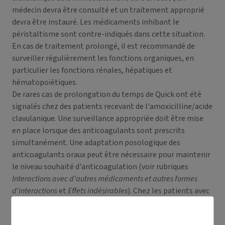
médecin devra être consulté et un traitement approprié
devra être instauré. Les médicaments inhibant le
péristaltisme sont contre-indiqués dans cette situation.
En cas de traitement prolongé, il est recommandé de
surveiller régulièrement les fonctions organiques, en
particulier les fonctions rénales, hépatiques et
hématopoïétiques.
De rares cas de prolongation du temps de Quick ont été
signalés chez des patients recevant de l'amoxicilline/acide
clavulanique. Une surveillance appropriée doit être mise
en place lorsque des anticoagulants sont prescrits
simultanément. Une adaptation posologique des
anticoagulants oraux peut être nécessaire pour maintenir
le niveau souhaité d'anticoagulation (voir rubriques
Interactions avec d'autres médicaments et autres formes
d'interactions
et
Effets indésirables
). Chez les patients avec
une insuffisance rénale, la posologie doit être adaptée à la
sévérité de celle-ci (voir rubrique
Posologie et mode