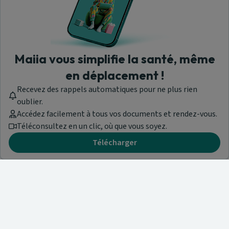
Maiia vous simplifie la santé, même
en déplacement !
Recevez des rappels automatiques pour ne plus rien
oublier.
Accédez facilement à tous vos documents et rendez-vous.
Téléconsultez en un clic, où que vous soyez.
Télécharger
Besoin d'aide ?
Visitez notre centre de support ou contactez-nous !
Aide & Contact