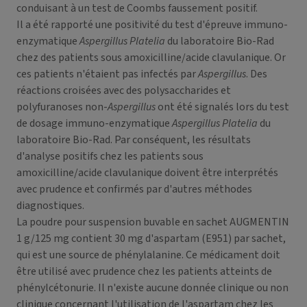
conduisant à un test de Coombs faussement positif.
Il a été rapporté une positivité du test d'épreuve immuno-
enzymatique
Aspergillus Platelia
du laboratoire Bio-Rad
chez des patients sous amoxicilline/acide clavulanique. Or
ces patients n'étaient pas infectés par
Aspergillus
. Des
réactions croisées avec des polysaccharides et
polyfuranoses non-
Aspergillus
ont été signalés lors du test
de dosage immuno-enzymatique
Aspergillus Platelia
du
laboratoire Bio-Rad. Par conséquent, les résultats
d'analyse positifs chez les patients sous
amoxicilline/acide clavulanique doivent être interprétés
avec prudence et confirmés par d'autres méthodes
diagnostiques.
La poudre pour suspension buvable en sachet AUGMENTIN
1 g/125 mg contient 30 mg d'aspartam (E951) par sachet,
qui est une source de phénylalanine. Ce médicament doit
être utilisé avec prudence chez les patients atteints de
phénylcétonurie. Il n'existe aucune donnée clinique ou non
clinique concernant l'utilisation de l'aspartam chez les