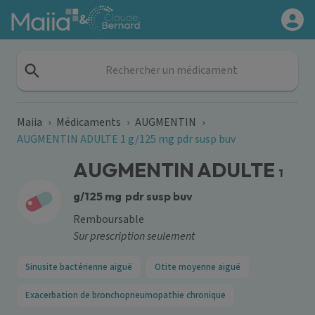
Aller au contenu principal
&
Rechercher un médicament
Maiia
›
Médicaments
›
AUGMENTIN
›
AUGMENTIN ADULTE 1 g/125 mg pdr susp buv
AUGMENTIN ADULTE
1
g/125 mg
pdr susp buv
Remboursable
Sur prescription seulement
Sinusite bactérienne aiguë
Otite moyenne aiguë
Exacerbation de bronchopneumopathie chronique