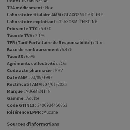
Code CIS :
66053338
T2A médicament
: Non
Laboratoire titulaire AMM :
GLAXOSMITHKLINE
Laboratoire exploitant :
GLAXOSMITHKLINE
Prix vente TTC :
5.47€
Taux de TVA :
2.1%
TFR (Tarif Forfaitaire de Responsabilité) :
Non
Base de remboursement :
5.47€
Taux SS :
65%
Agréments collectivités :
Oui
Code acte pharmacie :
PH7
Date AMM :
03/09/1997
Rectificatif AMM :
07/01/2025
Marque :
AUGMENTIN
Gamme :
Adulte
Code GTIN13 :
3400934450853
Référence LPPR :
Aucune
Sources d'informations