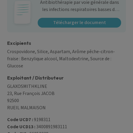
Antibiothérapie par voie générale dans
les infections respiratoires basses de
l'adulte.
Télécharger le document
Excipients
Crospovidone, Silice, Aspartam, Arôme pêche-citron-
fraise : Benzylique alcool, Maltodextrine, Source de :
Glucose
Exploitant / Distributeur
GLAXOSMITHKLINE
23, Rue François JACOB
92500
RUEIL MALMAISON
Code UCD7 :
9198311
Code UCD13 :
3400891983111