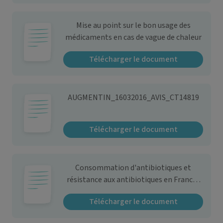
Mise au point sur le bon usage des
médicaments en cas de vague de chaleur
Télécharger le document
AUGMENTIN_16032016_AVIS_CT14819
Télécharger le document
Consommation d'antibiotiques et
résistance aux antibiotiques en France :
nécessité d'une mobilisation déterminée
Télécharger le document
et durable - Communiqué