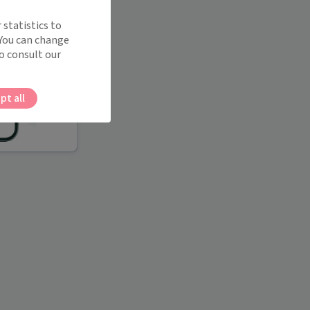
 statistics to
 You can change
o consult our
pt all