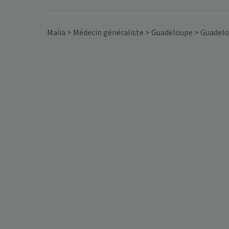
Maiia
>
Médecin généraliste
>
Guadeloupe
>
Guadel