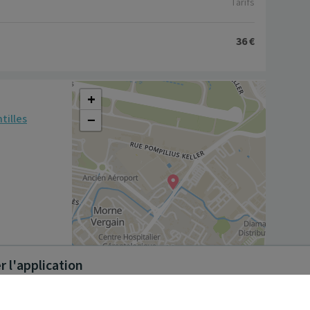
Tarifs
36 €
+
−
tilles
 l'application
Leaflet
|
©
OpenStreetMap
contributors