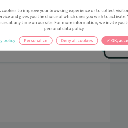
implifie la santé, même en
ltation de médecine générale, de bilan de sport-
s cookies to improve your browsing experience or to collect visitor
s Physiques Adaptées), de consultation de suivi de 
t !
rvice and gives you the choice of which ones you wish to activate.
ur la prescription de  contraception orale. 

 rappels automatiques pour ne plus rien
nces at any time on our site. For more information, we invite you t
peut également vous être proposée.

personal data policy.
ilement à tous vos documents et rendez-
, et pour prendre RDV, vous pouvez contacter le 0590 
y policy
Personalize
Deny all cookies
OK, acce
 
ez en un clic, où que vous soyez.