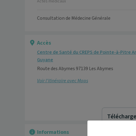
Actes médicaux
Consultation de Médecine Générale
Accès
Centre de Santé du CREPS de Pointe-à-Pitre An
Guyane
Route des Abymes 97139 Les Abymes
Voir l’itinéraire avec Maps
Télécharger
Informations