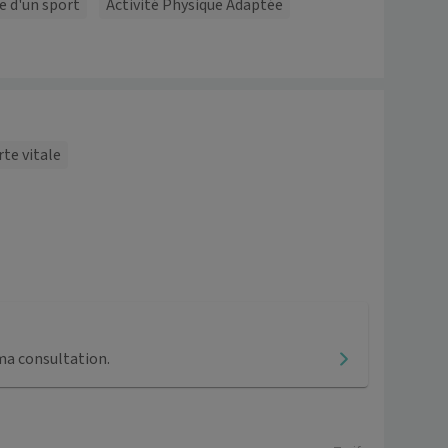
ue d'un sport
Activité Physique Adaptée
rte vitale
ma consultation.