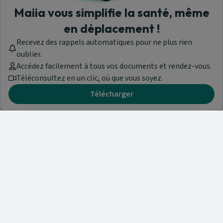
Maiia vous simplifie la santé, même
en déplacement !
Recevez des rappels automatiques pour ne plus rien
oublier.
Accédez facilement à tous vos documents et rendez-vous.
Téléconsultez en un clic, où que vous soyez.
Télécharger
Besoin d'aide ?
Visitez notre centre de support ou contactez-nous !
Aide & Contact
Trouvez un spécialiste