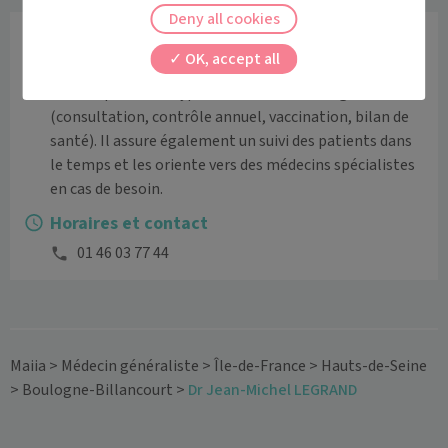
Deny all cookies
Informations
OK, accept all
Le médecin généraliste accueille les enfants et les 
adultes pour tous types de soins médicaux généraux 
(consultation, contrôle annuel, vaccination, bilan de 
santé). Il assure également un suivi des patients dans 
le temps et les oriente vers des médecins spécialistes 
en cas de besoin.
Horaires et contact
01 46 03 77 44
Maiia
>
Médecin généraliste
>
Île-de-France
>
Hauts-de-Seine
>
Boulogne-Billancourt
>
Dr Jean-Michel LEGRAND