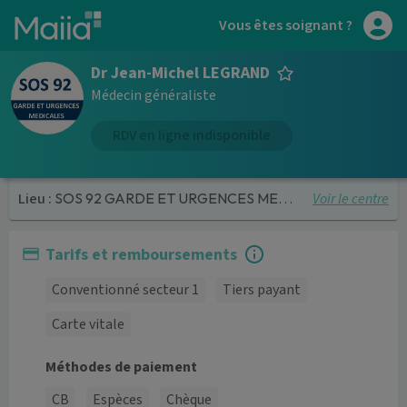
Aller au contenu principal
Vous êtes soignant ?
Dr Jean-Michel LEGRAND
Médecin généraliste
RDV en ligne indisponible
Voir le centre
Lieu :
SOS 92 GARDE ET URGENCES MEDICALES
Tarifs et remboursements
Conventionné secteur 1
Tiers payant
Carte vitale
Méthodes de paiement
CB
Espèces
Chèque