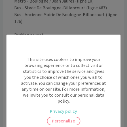
Métro - Boulogne / Jean Jaures (ligne 10)

Bus - Stade De Boulogne-Billancourt (ligne 467)

Bus - Ancienne Mairie De Boulogne-Billancourt (ligne 
126)

Parking payant

Parking Zenpark Gallieni-Silly

178 Rue Galliéni, Boulogne-Billancourt
Voir l’itinéraire avec Maps
This site uses cookies to improve your
browsing experience or to collect visitor
statistics to improve the service and gives
+
you the choice of which ones you wish to
−
activate. You can change your preferences at
any time on our site. For more information,
we invite you to consult our personal data
policy.
Privacy policy
Leaflet
|
©
OpenStreetMap
contributors
Personalize