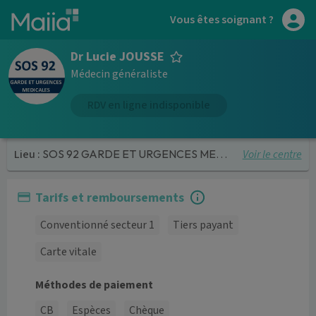
Aller au contenu principal
Vous êtes soignant ?
Dr Lucie JOUSSE
Médecin généraliste
RDV en ligne indisponible
Voir le centre
Lieu :
SOS 92 GARDE ET URGENCES MEDICALES
Tarifs et remboursements
Conventionné secteur 1
Tiers payant
Carte vitale
Méthodes de paiement
CB
Espèces
Chèque