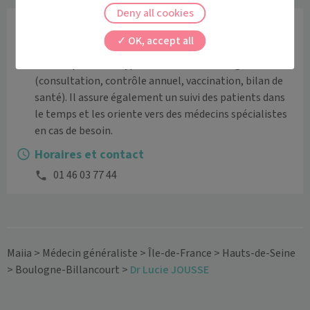
Deny all cookies
Informations
OK, accept all
Le médecin généraliste accueille les enfants et les 
adultes pour tous types de soins médicaux généraux 
(consultation, contrôle annuel, vaccination, bilan de 
santé). Il assure également un suivi des patients dans 
le temps et les oriente vers des médecins spécialistes 
en cas de besoin.
Horaires et contact
01 46 03 77 44
Maiia
>
Médecin généraliste
>
Île-de-France
>
Hauts-de-Seine
>
Boulogne-Billancourt
>
Dr Lucie JOUSSE