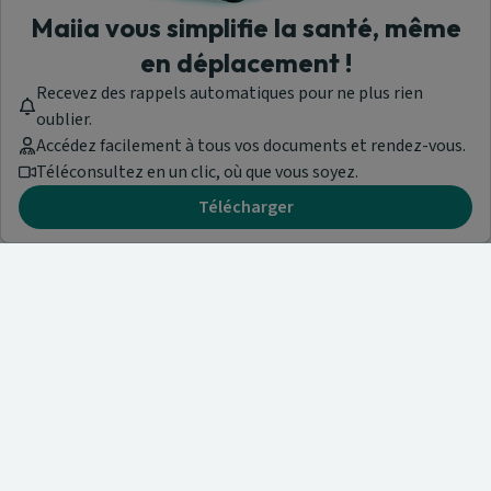
Maiia vous simplifie la santé, même
en déplacement !
Recevez des rappels automatiques pour ne plus rien
oublier.
Accédez facilement à tous vos documents et rendez-vous.
Téléconsultez en un clic, où que vous soyez.
Télécharger
Besoin d'aide ?
Visitez notre centre de support ou contactez-nous !
Aide & Contact
Trouvez un spécialiste