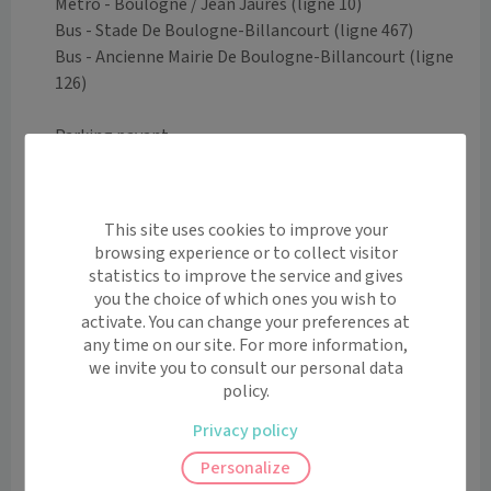
Métro - Boulogne / Jean Jaures (ligne 10)

Bus - Stade De Boulogne-Billancourt (ligne 467)

Bus - Ancienne Mairie De Boulogne-Billancourt (ligne 
126)

Parking payant

Parking Zenpark Gallieni-Silly

178 Rue Galliéni, Boulogne-Billancourt
Voir l’itinéraire avec Maps
This site uses cookies to improve your
browsing experience or to collect visitor
statistics to improve the service and gives
+
you the choice of which ones you wish to
−
activate. You can change your preferences at
any time on our site. For more information,
we invite you to consult our personal data
policy.
Privacy policy
Leaflet
|
©
OpenStreetMap
contributors
Personalize