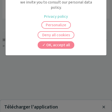
we invite you to consult our personal data
Horaires et contact
policy.
01 46 03 77 44
Privacy policy
Personalize
Deny all cookies
Maiia
>
Médecin généraliste
>
Île-de-France
>
Hauts-de-Seine
OK, accept all
>
Boulogne-Billancourt
>
Dr Lionel ANXO
Télécharger l'application
Clos