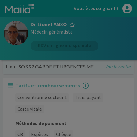
Aller au contenu principal
Vous êtes soignant ?
Dr Lionel ANXO
Médecin généraliste
RDV en ligne indisponible
Voir le centre
Lieu :
SOS 92 GARDE ET URGENCES MEDICALES
Tarifs et remboursements
Conventionné secteur 1
Tiers payant
Carte vitale
Méthodes de paiement
CB
Espèces
Chèque