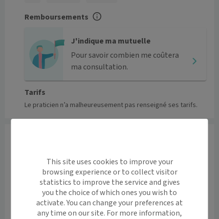
Remboursements
J'indique ma mutuelle
Pour savoir combien me coûtera
ma consultation.
Tarifs
Le praticien n’a malheureusement pas renseigné ses tarifs.
Informations
Le médecin généraliste accueille les enfants et les 
This site uses cookies to improve your
adultes pour tous types de soins médicaux généraux 
browsing experience or to collect visitor
(consultation, contrôle annuel, vaccination, bilan de 
statistics to improve the service and gives
santé). Il assure également un suivi des patients dans 
you the choice of which ones you wish to
le temps et les oriente vers des médecins spécialistes 
activate. You can change your preferences at
en cas de besoin.
any time on our site. For more information,