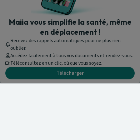
Maiia vous simplifie la santé, même
en déplacement !
Recevez des rappels automatiques pour ne plus rien
oublier.
Accédez facilement à tous vos documents et rendez-vous.
Téléconsultez en un clic, où que vous soyez.
Télécharger
Besoin d'aide ?
Visitez notre centre de support ou contactez-nous !
Aide & Contact