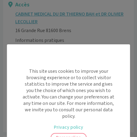
Accès
CABINET MEDICAL DU DR THIERNO BAH et DR OLIVIER
LECOLLIER
16 Grande Rue 81600 Brens
Informations pratiques
Accès pour personnes à mobilité réduite: oui
Voir l’itinéraire avec Maps
This site uses cookies to improve your
+
browsing experience or to collect visitor
−
statistics to improve the service and gives
you the choice of which ones you wish to
activate. You can change your preferences at
any time on our site. For more information,
we invite you to consult our personal data
policy.
Leaflet
|
©
OpenStreetMap
contributors
Privacy policy