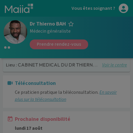
Aller au contenu principal
Vous êtes soignant ?
Dr Thierno BAH
Médecin généraliste
Prendre rendez-vous
Voir le centre
Lieu :
CABINET MEDICAL DU DR THIERNO BAH et DR OLIVIER LECOLLIER
Téléconsultation
Ce praticien pratique la téléconsultation.
En savoir
plus sur la téléconsultation
Prochaine disponibilité
lundi 17 août