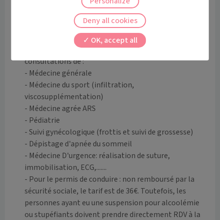
Personalize
Informations
Deny all cookies
Le Dr BAH Thierno vous reçoit dans son cabinet 
médical situé au coeur de Brens. Il accueille 
OK, accept all
nourrissons, enfants et adultes pour des 
consultations de :

- Médecine générale

- Médecine du sport (infiltration, 
viscosupplémentation)

- Médecine agrée ARS

- Pédiatrie

- Suivi gynécologique (frottis et suivi de grossesse)

- Dépistage d'apnée du sommeil 

- Médecine D'urgence: réalisation de suture, 
immobilisation, ECG,.......

- Pour le permis de conduire : non remboursé par la 
sécurité sociale, le tarif est de 36€. Toutefois, les 
personnes ayant eu une suspension pour alcoolémie 
ou stupéfiants doivent prendre directement RDV à la 