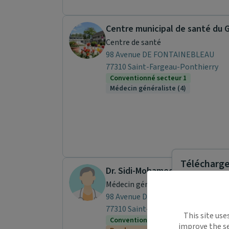
Centre de santé
98 Avenue DE FONTAINEBLEAU
77310 Saint-Fargeau-Ponthierry
Conventionné secteur 1
Médecin généraliste (4)
Télécharger
Dr. Sidi-Mohamed HADBI
Médecin généraliste
98 Avenue DE FONTAINEBLEAU
Maiia vous s
77310 Saint-Fargeau-Ponthierry
This site use
déplacemen
Conventionné secteur 1
improve the se