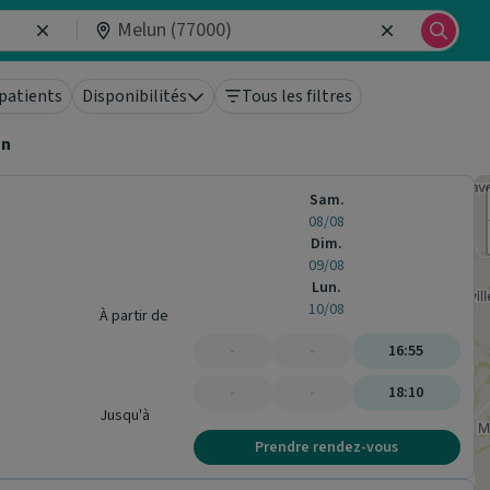
patients
Disponibilités
Tous les filtres
un
Sam.
08/08
Dim.
09/08
Lun.
10/08
À partir de
-
-
16:55
-
-
18:10
Jusqu'à
Prendre rendez-vous