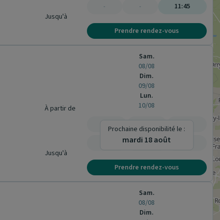
-
-
11:45
Jusqu'à
Prendre rendez-vous
Sam.
08/08
Dim.
09/08
Lun.
10/08
À partir de
-
-
-
Prochaine disponibilité le :
mardi 18 août
-
-
-
Jusqu'à
Prendre rendez-vous
Sam.
08/08
Dim.