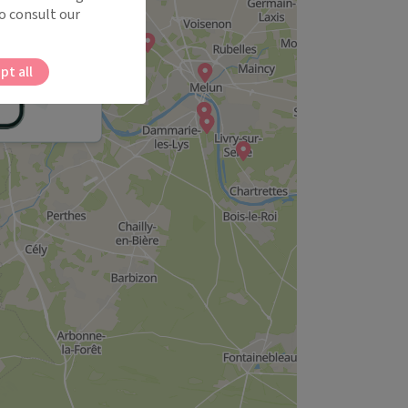
o consult our
pt all