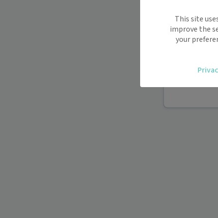
Maiia vous s
This site use
déplacemen
improve the se
Recevez des
your prefere
oublier.
Accédez fac
Privac
vous.
Téléconsult