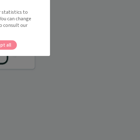
 statistics to
 You can change
o consult our
pt all