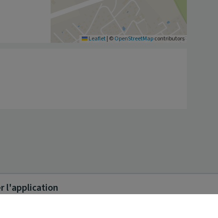
Leaflet
|
©
OpenStreetMap
contributors
 l'application