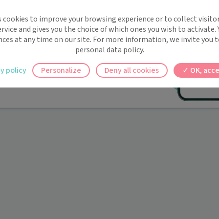
implifie la santé, même en
s cookies to improve your browsing experience or to collect visitor
t !
rvice and gives you the choice of which ones you wish to activate.
 rappels automatiques pour ne plus rien
nces at any time on our site. For more information, we invite you t
personal data policy.
ilement à tous vos documents et rendez-
y policy
Personalize
Deny all cookies
OK, acce
ez en un clic, où que vous soyez.