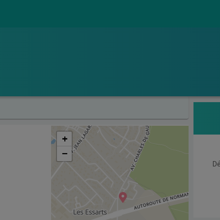
+
−
Dé