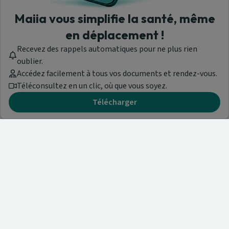
Maiia vous simplifie la santé, même
en déplacement !
Recevez des rappels automatiques pour ne plus rien
oublier.
Accédez facilement à tous vos documents et rendez-vous.
Téléconsultez en un clic, où que vous soyez.
Télécharger
Besoin d'aide ?
Visitez notre centre de support ou contactez-nous !
Aide & Contact