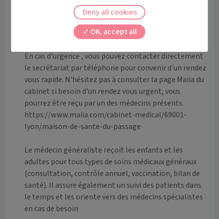
Deny all cookies
Vous pouvez prendre rendez-vous directement sur 
OK, accept all
internet en choisissant l`horaire qui vous convient le 
mieux.

En cas d'urgence , vous pouvez contacter directement 
le secrétariat par téléphone pour convenir d'un rendez 
vous rapide. N'hésitez pas à consulter la page Maiia du 
cabinet si besoin d'un rendez vous urgent, vous 
pourrez être reçu par un des médecins présents. 

https://www.maiia.com/cabinet-medical/69001-
lyon/maison-de-sante-du-passage

Le médecin généraliste reçoit les enfants et les 
adultes pour tous types de soins médicaux généraux 
(consultation, contrôle annuel, vaccination, bilan de 
santé). Il assure également un suivi des patients dans 
le temps et les oriente vers des médecins spécialistes 
en cas de besoin
