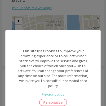
Etage: 1
Voir l’itinéraire avec Maps
+
−
This site uses cookies to improve your
browsing experience or to collect visitor
Leaflet
|
©
OpenStreetMap
contributors
statistics to improve the service and gives
you the choice of which ones you wish to
activate. You can change your preferences at
Informations
any time on our site. For more information,
we invite you to consult our personal data
/!\ ATTENTION : en raison de travaux de réfection des 
policy.
sols, le cabinet sera fermé du 20/07 au 31/07 inclus .

Privacy policy
Le docteur Mélanie MANAS vous reçoit dans son 
Personalize
cabinet AU 23 RUE NEUVE 69001 
