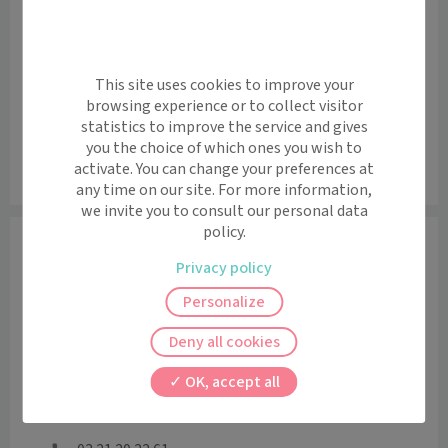
+
−
This site uses cookies to improve your
browsing experience or to collect visitor
statistics to improve the service and gives
you the choice of which ones you wish to
activate. You can change your preferences at
Leaflet
|
©
OpenStreetMap
contributors
any time on our site. For more information,
we invite you to consult our personal data
policy.
Informations
Privacy policy
Horaires et contact
Personalize
Lundi
08:00 - 12:00 / 14:00 - 18:00
Mardi
08:00 - 12:00 / 14:00 - 18:00
Deny all cookies
Mercredi
08:00 - 12:00 / 14:00 - 18:00
OK, accept all
Jeudi
08:00 - 12:00 / 14:00 - 18:00
Vendredi
08:00 - 12:00 / 14:00 - 18:00