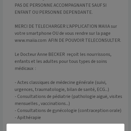
PAS DE PERSONNE ACCOMPAGNANTE SAUF SI 
ENFANT OU PERSONNE DEPENDANTE.

MERCI DE TELECHARGER L'APPLICATION MAIIA sur 
votre smartphone OU de vous rendre sur la page 
www.maiia.com  AFIN DE POUVOIR TELECONSULTER.

Le Docteur Anne BECKER  reçoit les nourrissons, 
enfants et les adultes pour tous types de soins 
médicaux  :

- Actes classiques de médecine générale (suivi, 
urgences, traumatologie, bilan de santé, ECG...) 

- Consultations de pédiatrie (pathologie aiguë, visites 
mensuelles , vaccinations...) 

- Consultations de gynécologie (contraception orale)

- Apithérapie
