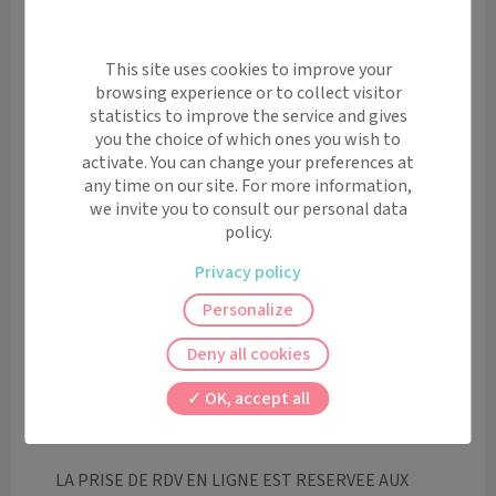
Médecin agréé  pour les visites du permis de conduire.

Informations pratiques : 

This site uses cookies to improve your
browsing experience or to collect visitor
*EN FONCTION DE LA CONSULTATION  (consultation 
statistics to improve the service and gives
plus longue, motifs multiples, exigence d'horaire...) 
you the choice of which ones you wish to
UN DEPASSEMENT D'HONORAIRES POURRA ETRE 
activate. You can change your preferences at
any time on our site. For more information,
DEMANDE

we invite you to consult our personal data
* Consultation de nourrisson : il faut 30 minutes de 
policy.
consultation, veuillez appeler le secrétariat au 03 87 
09 73 06.

Privacy policy
* UN PATIENT = UN RDV = UN CRENEAU HORAIRE

Personalize
* Deux RDV non honorés par un patient qui n'aurait pas 
prévenu entrainent automatiquement une radiation .

Deny all cookies
* Si vous êtes un nouveau patient et que vous ne venez 
OK, accept all
pas à votre 1er RDV sans avoir prévenu, vous ne 
pourrez plus obtenir d'autre RDV.

LA PRISE DE RDV EN LIGNE EST RESERVEE AUX 