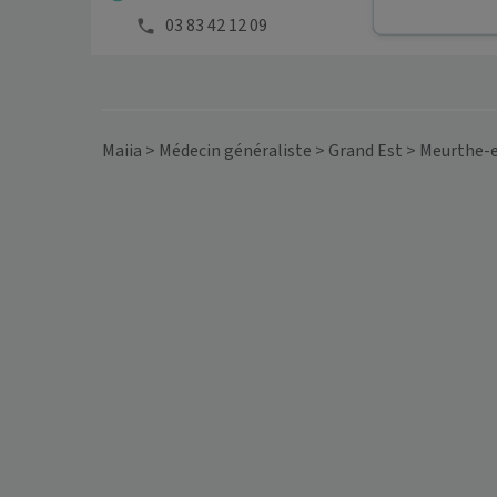
03 83 42 12 09
Maiia
>
Médecin généraliste
>
Grand Est
>
Meurthe-e