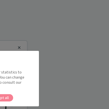
Close
 statistics to
 You can change
o consult our
pt all