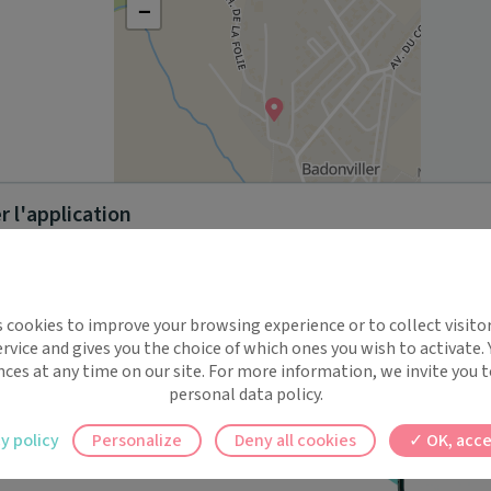
−
 l'application
Leaflet
|
©
OpenStreetMap
contributors
implifie la santé, même en
s cookies to improve your browsing experience or to collect visitor
t !
les adultes pour tous types de soins médicaux 
rvice and gives you the choice of which ones you wish to activate.
tion, bilan de santé). Il assure également un suivi des 
 rappels automatiques pour ne plus rien
nces at any time on our site. For more information, we invite you t
édecins spécialistes en cas de besoin.
personal data policy.
ilement à tous vos documents et rendez-
y policy
Personalize
Deny all cookies
OK, acce
sité de Strasbourg
(2020)
ez en un clic, où que vous soyez.