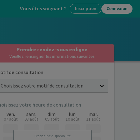
Vous êtes soignant ?
Inscription
Connexion
Prendre rendez-vous en ligne
Veuillez renseigner les informations suivantes
otif de consultation
Choisissez votre motif de consultation
hoisissez votre heure de consultation
ven.
sam.
dim.
lun.
mar.
07 août
08 août
09 août
10 août
11 août
Prochaine disponibilité