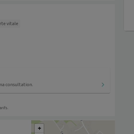
rte vitale
ma consultation.
rifs.
+