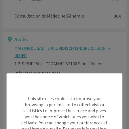
Actes médicaux
Tarifs
Consultation de Médecine Générale
30 €
Accès
MAISON DE SANTE PLURIDISCIPLINAIRE DE SAINT-
DIZIER
1 BIS RUE PAUL CEZANNE 52100 Saint-Dizier
Informations pratiques
Accès pour personnes à mobilité réduite: oui
Voir l’itinéraire avec Maps
This site uses cookies to improve your
+
browsing experience or to collect visitor
statistics to improve the service and gives
−
you the choice of which ones you wish to
activate. You can change your preferences at