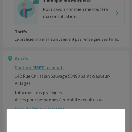
J'indique ma mutuelle
Pour savoir combien me coûtera
ma consultation.
Tarifs
Le praticien n’a malheureusement pas renseigné ses tarifs.
Accès
Docteur RIBET -cabinet-
142 Rue Christian Sauvage 50490 Saint-Sauveur-
Villages
Informations pratiques
Accès pour personnes à mobilité réduite: oui
Voir l’itinéraire avec Maps
+