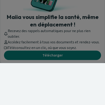
Maiia vous simplifie la santé, même
en déplacement !
Recevez des rappels automatiques pour ne plus rien
oublier.
Accédez facilement à tous vos documents et rendez-vous.
Téléconsultez en un clic, où que vous soyez.
Télécharger
Besoin d'aide ?
Visitez notre centre de support ou contactez-nous !
Aide & Contact