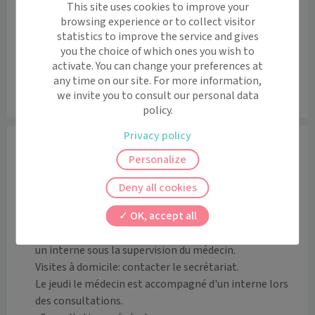
−
This site uses cookies to improve your
browsing experience or to collect visitor
statistics to improve the service and gives
you the choice of which ones you wish to
activate. You can change your preferences at
any time on our site. For more information,
we invite you to consult our personal data
Leaflet
|
©
OpenStreetMap
contributors
policy.
Privacy policy
Informations
Personalize
Le Docteur RIBET Vincent est un médecin généraliste 
expérimenté. Il reçoit les patients au cabinet 142 rue 
Deny all cookies
Christian Sauvage à Saint Sauveur Lendelin.

OK, accept all
Les consultations sont sur rendez-vous du lundi au 
vendredi. Les consultations du mardi sont assurées par 
un interne sous la supervision du médecin. 

Visites à domicile: contacter le secrétariat.

Le jeudi le médecin est accompagné d'un interne lors 
des consultations.
