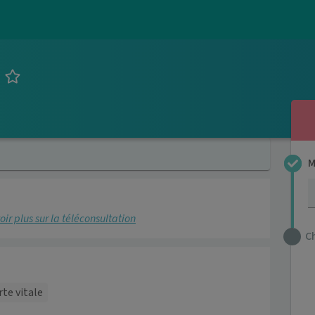
M
oir plus sur la téléconsultation
C
rte vitale