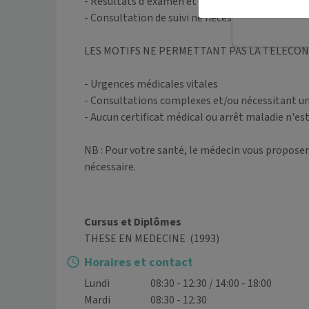
- Résultats d'examen et adaptation de traiteme
Téléconsult
- Consultation de suivi ne nécessitant pas d'ex
LES MOTIFS NE PERMETTANT PAS LA TÉLÉCON
- Urgences médicales vitales

- Consultations complexes et/ou nécessitant u
- Aucun certificat médical ou arrêt maladie n'est
NB : Pour votre santé, le médecin vous proposera
nécessaire.

Cursus et Diplômes
THESE EN MEDECINE
(1993)
Horaires et contact
Lundi
08:30 - 12:30 / 14:00 - 18:00
Mardi
08:30 - 12:30