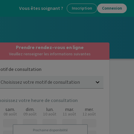
Vous êtes soignant ?
Inscription
Connexion
Prendre rendez-vous en ligne
Veuillez renseigner les informations suivantes
otif de consultation
Choisissez votre motif de consultation
hoisissez votre heure de consultation
sam.
dim.
lun.
mar.
mer.
08 août
09 août
10 août
11 août
12 août
Prochaine disponibilité