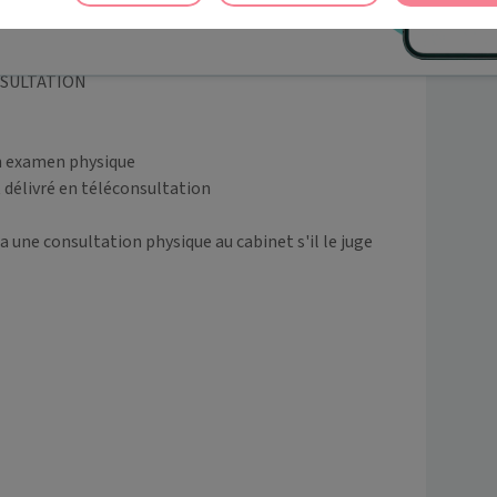
nt

ez en un clic, où que vous soyez.
amen physique

SULTATION

n examen physique

 délivré en téléconsultation

 une consultation physique au cabinet s'il le juge 