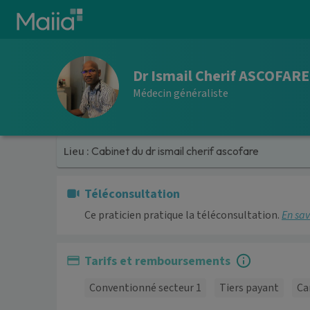
Aller au contenu principal
Dr Ismail Cherif ASCOFARE
Médecin généraliste
Lieu :
Cabinet du dr ismail cherif ascofare
Téléconsultation
Ce praticien pratique la téléconsultation.
En sav
Tarifs et remboursements
Conventionné secteur 1
Tiers payant
Ca