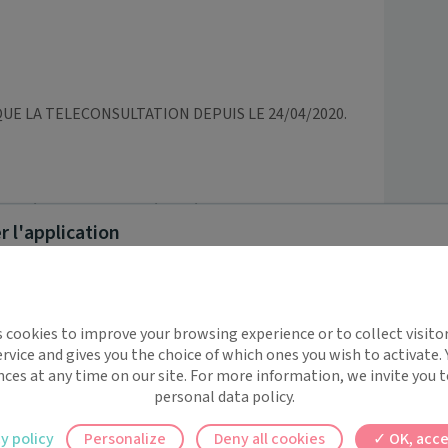
UE LA TELECONSULTATION DEPUIS LE 24/04/2020.

onférence, de façon sécurisée

 l'application
, au travail ou en vacances

examens

s format numérique que vous pouvez imprimer par la 
implifie la santé, même en
e les consultations physiques : 25 €

s cookies to improve your browsing experience or to collect visitor
t !
rvice and gives you the choice of which ones you wish to activate.
 rappels automatiques pour ne plus rien
nces at any time on our site. For more information, we invite you t
TATION ?

personal data policy.
ilement à tous vos documents et rendez-
y policy
Personalize
Deny all cookies
OK, acce