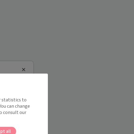
Close
 statistics to
 You can change
o consult our
pt all