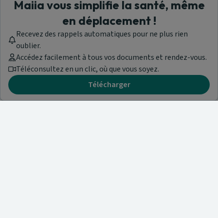
Maiia vous simplifie la santé, même
en déplacement !
Recevez des rappels automatiques pour ne plus rien
oublier.
Accédez facilement à tous vos documents et rendez-vous.
Téléconsultez en un clic, où que vous soyez.
Télécharger
Besoin d'aide ?
Visitez notre centre de support ou contactez-nous !
Aide & Contact
Trouvez un spécialiste