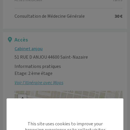
Actes médicaux
Tarifs
Consultation de Médecine Générale
30 €
Accès
Cabinet anjou
51 RUE D ANJOU 44600 Saint-Nazaire
Informations pratiques
Etage: 2 ème étage
Voir l’itinéraire avec Maps
+
−
This site uses cookies to improve your
browsing experience or to collect visitor