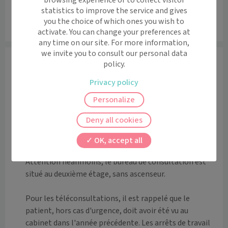
statistics to improve the service and gives
you the choice of which ones you wish to
Leaflet
|
©
OpenStreetMap
contributors
activate. You can change your preferences at
any time on our site. For more information,
we invite you to consult our personal data
Informations
policy.
Le Docteur PRESLE vous reçoit au sein de son cabinet 
Privacy policy
situé 51 rue d'Anjou à Saint Nazaire.

Personalize
Le Docteur PRESLE pratique la médecine générale et 
Deny all cookies
accueille ses patients du nourrisson à la personne 
âgée.  

OK, accept all
Attention néanmoins, le bureau de consultation est 
situé au deuxième étage, sans ascenseur.

Pour les téléconsultations, il est rappelé que le 
patient, hors cas d'urgence, doit avoir été vu au 
cabinet dans l'année précédente. Les arrêts de travail 