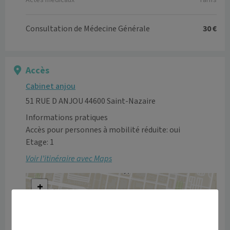
Actes médicaux
Tarifs
Consultation de Médecine Générale
30 €
Accès
Cabinet anjou
51 RUE D ANJOU 44600 Saint-Nazaire
Informations pratiques
Accès pour personnes à mobilité réduite: oui
Etage: 1
Voir l’itinéraire avec Maps
+
−