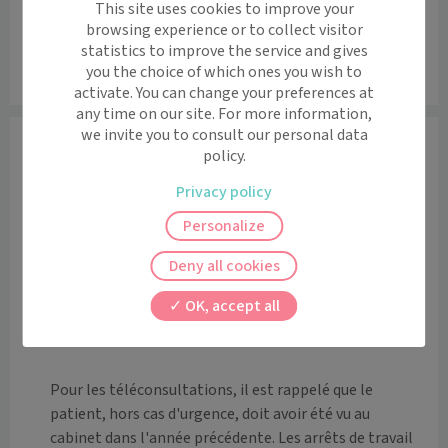
This site uses cookies to improve your
browsing experience or to collect visitor
statistics to improve the service and gives
you the choice of which ones you wish to
Leaflet
|
©
OpenStreetMap
contributors
activate. You can change your preferences at
any time on our site. For more information,
we invite you to consult our personal data
Informations
policy.
Le Docteur BOURGEOIS vous reçoit au sein de son 
Privacy policy
cabinet situé 51 rue d'Anjou à Saint Nazaire.

Personalize
Le Docteur pratique la médecine générale et la 
Deny all cookies
médecine du sport et accueille ses patients du 
nourrisson à la personne âgée.  Attention néanmoins, 
OK, accept all
le bureau de consultation est situé au premier étage, 
sans ascenseur.

Pour les téléconsultations, il est rappelé que le 
patient, hors cas d'urgence, doit avoir été vu au 
cabinet dans l'année précédente. Les arrêts de travail 