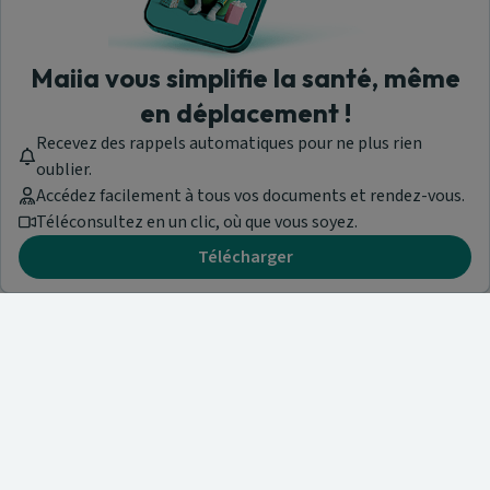
Maiia vous simplifie la santé, même
en déplacement !
Recevez des rappels automatiques pour ne plus rien
oublier.
Accédez facilement à tous vos documents et rendez-vous.
Téléconsultez en un clic, où que vous soyez.
Télécharger
Besoin d'aide ?
Visitez notre centre de support ou contactez-nous !
Aide & Contact