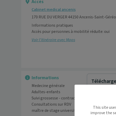
Accès
Cabinet medical ancenis
170 RUE DU VERGER 44150 Ancenis-Saint-Géré
Informations pratiques
Accès pour personnes à mobilité réduite: oui
Voir l’itinéraire avec Maps
Informations
Télécharger
Medecine générale 

Adultes-enfants

Suivi grossesse - contraception - pose et retrai
Maiia vous s
Consultations sur RDV 

This site use
déplacemen
maître de stage universitaire 
improve the se