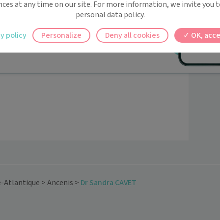
 rappels automatiques pour ne plus rien
nces at any time on our site. For more information, we invite you t
personal data policy.
ilement à tous vos documents et rendez-
y policy
Personalize
Deny all cookies
OK, acce
ez en un clic, où que vous soyez.
e-Atlantique
>
Ancenis
>
Dr Sandra CAVET