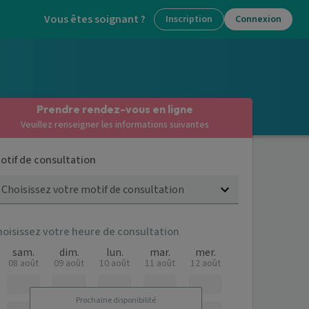
Vous êtes soignant ?
Inscription
Connexion
Prendre rendez-vous en ligne
Veuillez renseigner les informations suivantes
otif de consultation
Choisissez votre motif de consultation
hoisissez votre heure de consultation
sam.
dim.
lun.
mar.
mer.
08 août
09 août
10 août
11 août
12 août
Prochaine disponibilité