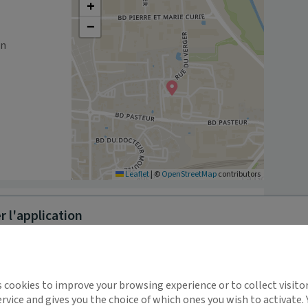
+
−
on
Leaflet
|
©
OpenStreetMap
contributors
 l'application
t DIU et implant contraceptif

implifie la santé, même en
s cookies to improve your browsing experience or to collect visitor
t !
rvice and gives you the choice of which ones you wish to activate.