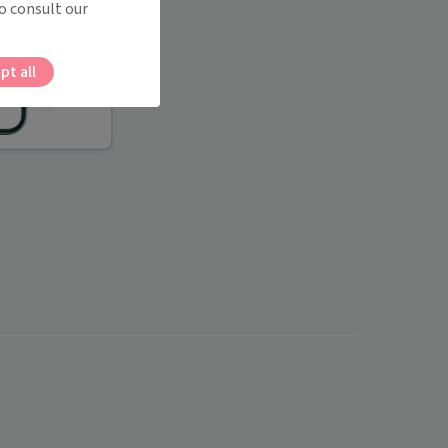
o consult our
pt all