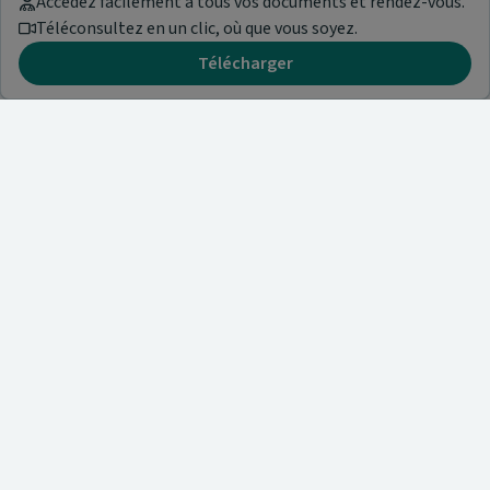
Accédez facilement à tous vos documents et rendez-vous.
Téléconsultez en un clic, où que vous soyez.
Télécharger
Besoin d'aide ?
Visitez notre centre de support ou contactez-nous !
Aide & Contact
Trouvez un spécialiste
Nos articles et informations