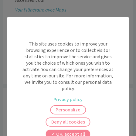
Ascenseur: oui
Voir l’itinéraire avec Maps
+
−
This site uses cookies to improve your
browsing experience or to collect visitor
statistics to improve the service and gives
you the choice of which ones you wish to
activate. You can change your preferences at
any time on our site. For more information,
Leaflet
|
©
OpenStreetMap
contributors
we invite you to consult our personal data
policy.
Informations
Privacy policy
Horaires et contact
Personalize
Lundi
00:00 - 23:59
Deny all cookies
Mardi
00:00 - 23:59
Mercredi
00:00 - 23:59
OK, accept all