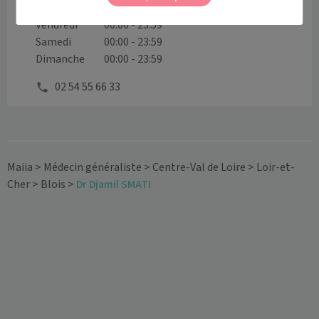
Jeudi
00:00 - 23:59
Vendredi
00:00 - 23:59
Samedi
00:00 - 23:59
Dimanche
00:00 - 23:59
02 54 55 66 33
Maiia
>
Médecin généraliste
>
Centre-Val de Loire
>
Loir-et-
Cher
>
Blois
>
Dr Djamil SMATI