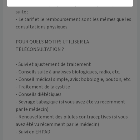
format numérique que vous pouvez imprimer par la 
suite ;

- Le tarif et le remboursement sont les mêmes que les 
consultations physiques.

POUR QUELS MOTIFS UTILISER LA 
TÉLÉCONSULTATION ?

- Suivi et ajustement de traitement

- Conseils suite à analyses biologiques, radio, etc.

- Conseil médical simple, avis : bobologie, bouton, etc.

- Traitement de la cystite

- Conseils diététiques 

- Sevrage tabagique (si vous avez été vu récemment 
par le médecin)

- Renouvellement des pilules contraceptives (si vous 
avez été vu récemment par le médecin)
