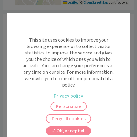
Leaflet
|
©
OpenStreetMap
contributors
Informations
Le Docteur SOUSSOTTE DUCASSE vous reçoit pour des 
consultations au sein du cabinet médical d’Amou, 124 
This site uses cookies to improve your
avenue de la digue 40330 AMOU.

browsing experience or to collect visitor
statistics to improve the service and gives
you the choice of which ones you wish to
En plus des consultations à son cabinet, le docteur 
activate. You can change your preferences at
propose un service de téléconsultations sur Maiia.

any time on our site. For more information,
we invite you to consult our personal data
QU'EST-CE-QUE LA TÉLÉCONSULTATION ?

policy.
- Consultez simplement votre médecin, en 
Privacy policy
visioconférence, de façon sécurisée depuis votre 
smartphone ou ordinateur, chez vous, au travail ou en 
Personalize
vacances ;

Deny all cookies
- Transmettez lui directement vos résultats 
d'examens ;

OK, accept all
- Recevez instantanément votre ordonnance sous 