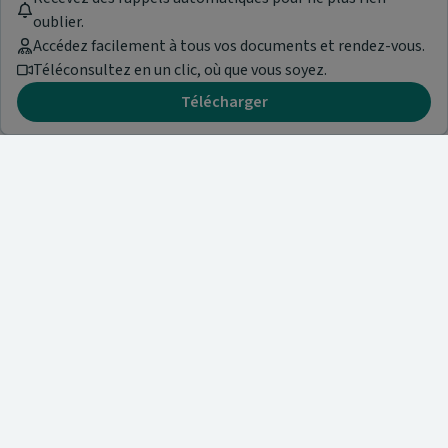
oublier.
Accédez facilement à tous vos documents et rendez-vous.
Téléconsultez en un clic, où que vous soyez.
Télécharger
Besoin d'aide ?
Visitez notre centre de support ou contactez-nous !
Aide & Contact
Trouvez un spécialiste
Nos articles et informations