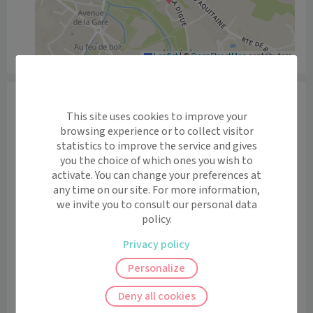
Leaflet
|
©
OpenStreetMap
contributors
Informations
This site uses cookies to improve your
Le Docteur MASSIE GUICHENUY vous reçoit pour des 
browsing experience or to collect visitor
consultations au sein du cabinet médical d’Amou, 124 
statistics to improve the service and gives
avenue de la digue 40330 AMOU.

you the choice of which ones you wish to
activate. You can change your preferences at
En plus des consultations à son cabinet, le Docteur 
any time on our site. For more information,
we invite you to consult our personal data
propose un service de téléconsultations sur Maiia.

policy.
QU'EST-CE-QUE LA TÉLÉCONSULTATION ?

Privacy policy
- Consultez simplement votre médecin, en 
Personalize
visioconférence, de façon sécurisée depuis votre 
smartphone ou ordinateur, chez vous, au travail ou en 
Deny all cookies
vacances ;
