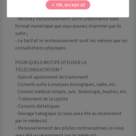
- Transmettez lui directement vos résultats 
OK, accept all
d'examens ;

- Recevez instantanément votre ordonnance sous 
format numérique que vous pouvez imprimer par la 
suite ;

- Le tarif et le remboursement sont les mêmes que les 
consultations physiques.

POUR QUELS MOTIFS UTILISER LA 
TÉLÉCONSULTATION ?

- Suivi et ajustement de traitement

- Conseils suite à analyses biologiques, radio, etc.

- Conseil médical simple, avis : bobologie, bouton, etc.

- Traitement de la cystite

- Conseils diététiques 

- Sevrage tabagique (si vous avez été vu récemment 
par le médecin)

- Renouvellement des pilules contraceptives (si vous 
avez été vu récemment par le médecin)
