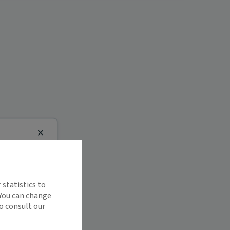
Close
 statistics to
 You can change
o consult our