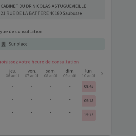
CABINET DU DR NICOLAS ASTUGUEVIEILLE
21 RUE DE LA BATTERE 40180 Saubusse
ype de consultation
Sur place
hoisissez votre heure de consultation
jeu.
ven.
sam.
dim.
lun.
06 août
07 août
08 août
09 août
10 août
-
-
-
-
08:45
-
-
-
-
09:15
-
-
-
-
15:15