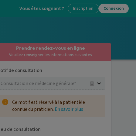
Vous êtes soignant ?
Inscription
Connexion
Prendre rendez-vous en ligne
Veuillez renseigner les informations suivantes
otif de consultation
Consultation de médecine générale*
Ce motif est réservé à la patientèle
connue du praticien.
En savoir plus
ieu de consultation