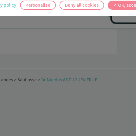
y policy
Personalize
Deny all cookies
OK, acce
ez en un clic, où que vous soyez.
Landes
>
Saubusse
>
Dr Nicolas ASTUGUEVIEILLE