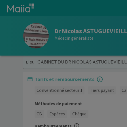
Aller au contenu principal
Dr Nicolas ASTUGUEVIEIL
Médecin généraliste
Lieu :
CABINET DU DR NICOLAS ASTUGUEVIEIL
Tarifs et remboursements
Conventionné secteur 1
Tiers payant
Ca
Méthodes de paiement
CB
Espèces
Chèque
Remboursements