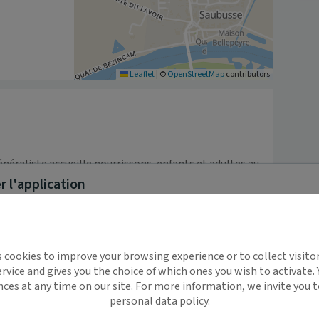
Leaflet
|
©
OpenStreetMap
contributors
raliste accueille nourrissons, enfants et adultes au 
r place) pour des consultations sur rendez-vous de :

 l'application
implifie la santé, même en
s cookies to improve your browsing experience or to collect visitor
t !
rvice and gives you the choice of which ones you wish to activate.
 rappels automatiques pour ne plus rien
hone au 05 58 57 77 75

nces at any time on our site. For more information, we invite you t
personal data policy.
ilement à tous vos documents et rendez-