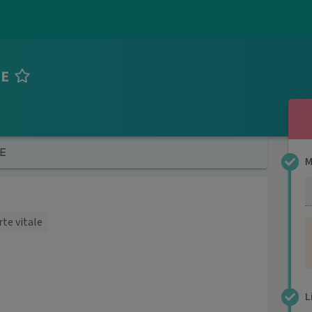
LE
LE
M
4
rte vitale
L
4