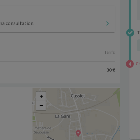
ma consultation.
T
4
Tarifs
C
4
30 €
+
−