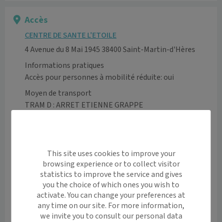
Accès
CENTRE DE SANTE L'ETOILE
4 Avenue du 8 Mai 1945 38400 Saint-Martin-d'Hères
Informations pratiques
Accès pour personnes à mobilité réduite: oui
Moyen de transport
TRAM D : ARRET ETIENNE GRAPPE 

BUS LIGNES : 12, C6, C7
Voir l’itinéraire avec Maps
This site uses cookies to improve your
+
browsing experience or to collect visitor
−
statistics to improve the service and gives
you the choice of which ones you wish to
activate. You can change your preferences at
any time on our site. For more information,
we invite you to consult our personal data