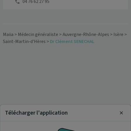
04 76 62 27 95
Maiia
>
Médecin généraliste
>
Auvergne-Rhône-Alpes
>
Isère
>
Saint-Martin-d'Hères
>
Dr Clément SENECHAL
Télécharger l'application
Clos