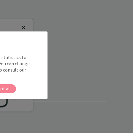
Close
 statistics to
 You can change
o consult our
pt all