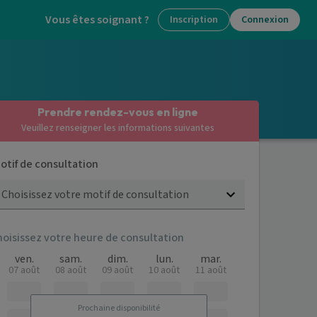
Vous êtes soignant ?
Inscription
Connexion
Prendre rendez-vous en ligne
Veuillez renseigner les informations suivantes
otif de consultation
Choisissez votre motif de consultation
hoisissez votre heure de consultation
ven.
sam.
dim.
lun.
mar.
07 août
08 août
09 août
10 août
11 août
Prochaine disponibilité