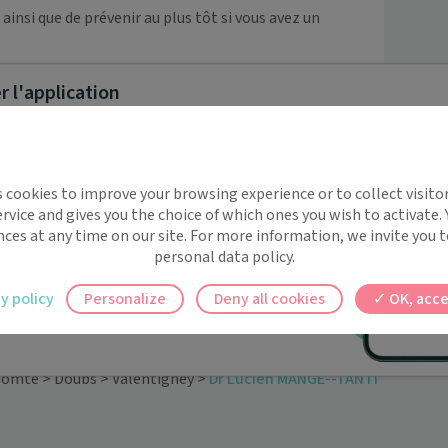
insi que de prévenir au plus tôt si vous avez un 
 l'application
implifie la santé, même en
s cookies to improve your browsing experience or to collect visitor
t !
rvice and gives you the choice of which ones you wish to activate.
 rappels automatiques pour ne plus rien
nces at any time on our site. For more information, we invite you t
personal data policy.
ilement à tous vos documents et rendez-
y policy
Personalize
Deny all cookies
OK, acce
ez en un clic, où que vous soyez.
Comté
>
Doubs
>
Valentigney
>
Dr Lucien MANGE--TANTI