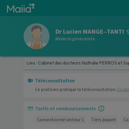
Aller au contenu principal
Dr Lucien MANGE--TANTI
Médecin généraliste
Lieu :
Cabinet des docteurs Nathalie PERROS et So
Téléconsultation
Ce praticien pratique la téléconsultation.
En sav
Tarifs et remboursements
Conventionné secteur 1
Tiers payant
Ca