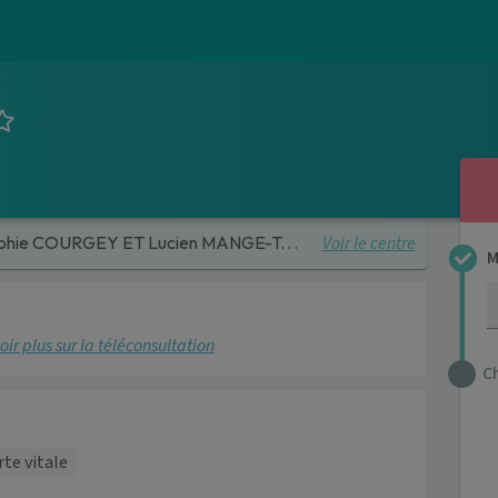
Voir le centre
phie COURGEY ET Lucien MANGE-TANTI
M
oir plus sur la téléconsultation
C
rte vitale