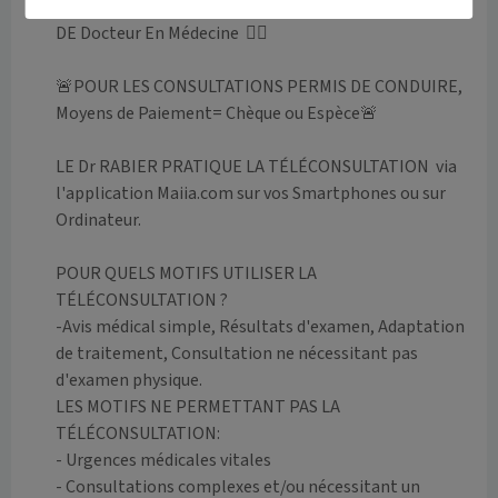
PAR UN MEDECIN STAGIAIRE QUI FINI SA FORMATION 
DE Docteur En Médecine  👩‍⚕️

🚨POUR LES CONSULTATIONS PERMIS DE CONDUIRE, 
Moyens de Paiement= Chèque ou Espèce🚨

LE Dr RABIER PRATIQUE LA TÉLÉCONSULTATION  via 
l'application Maiia.com sur vos Smartphones ou sur 
Ordinateur.

POUR QUELS MOTIFS UTILISER LA 
TÉLÉCONSULTATION ?

-Avis médical simple, Résultats d'examen, Adaptation 
de traitement, Consultation ne nécessitant pas 
d'examen physique.

LES MOTIFS NE PERMETTANT PAS LA 
TÉLÉCONSULTATION: 

- Urgences médicales vitales

- Consultations complexes et/ou nécessitant un 