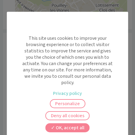
Leaflet
|
©
OpenStreetMap
contributors
This site uses cookies to improve your
Informations
browsing experience or to collect visitor
SPÉCIALISTE DE MÉDECINE GÉNÉRALE,  le Dr Benoît 
statistics to improve the service and gives
you the choice of which ones you wish to
RABIER est: agréé par L'ARS, Maître de Stages de 
activate. You can change your preferences at
Université. Il réalise une prise en charge en Médecine 
any time on our site. For more information,
Générale, le suivi des Enfants, Adolescents, Adultes.   Il 
we invite you to consult our personal data
assure des visites à domicile justifiées.

policy.
Si son planning est complet, voyez celui du Dr Julia 
Privacy policy
TRISTRAM ou appel le secrétariat au 03 81 55 40 50

Personalize
🚨 DES CRENEAUX D'URGENCE SONT ACCESSIBLES 
AUPRES DE NOS SECRETAIRES PAR TELEPHONE🚨

Deny all cookies
OK, accept all
👨‍⚕️LES CONSULTATIONS DU JEUDI SONT REALISEES 