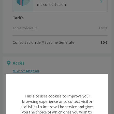
ma consultation.
Tarifs
Actes médicaux
Tarifs
Consultation de Médecine Générale
30 €
Accès
MSP St Angeau
RUE DE LA ROCHEFOUCAULD 16230 Val-de-Bonnieure
Voir l’itinéraire avec Maps
This site uses cookies to improve your
+
browsing experience or to collect visitor
statistics to improve the service and gives
−
you the choice of which ones you wish to