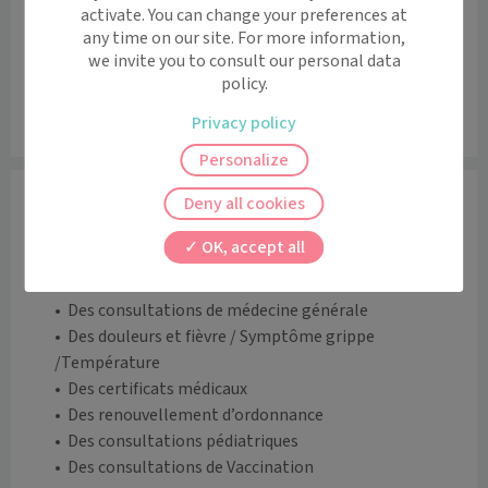
activate. You can change your preferences at
any time on our site. For more information,
we invite you to consult our personal data
policy.
Privacy policy
Leaflet
|
©
OpenStreetMap
contributors
Personalize
Informations
Deny all cookies
Le Dr Gendre-Henry accueille adultes, enfants et 
OK, accept all
nourrissons pour: 

•	Des consultations de médecine générale    

•	Des douleurs et fièvre / Symptôme grippe 
/Température 

•	Des certificats médicaux 

•	Des renouvellement d’ordonnance 

•	Des consultations pédiatriques

•	Des consultations de Vaccination
