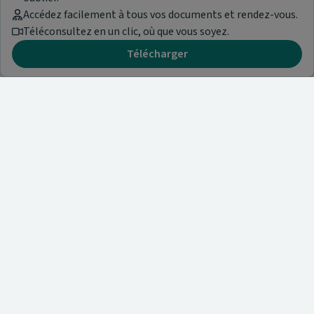
Accédez facilement à tous vos documents et rendez-vous.
Téléconsultez en un clic, où que vous soyez.
Télécharger
Besoin d'aide ?
Visitez notre centre de support ou contactez-nous !
Aide & Contact
Trouvez un spécialiste
Nos articles et informations