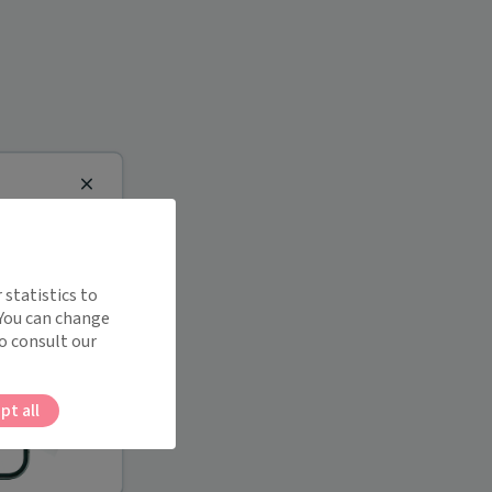
Close
 statistics to
 You can change
o consult our
pt all