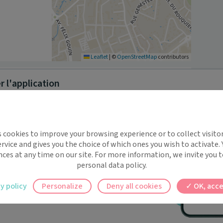
Leaflet
|
©
OpenStreetMap
contributors
 l'application
e de l'Étang de l'Olivier pour tous types de soins 
l, vaccination, bilan de santé). Il assure également 
e vers des médecins spécialistes en cas de besoin.
implifie la santé, même en
s cookies to improve your browsing experience or to collect visitor
t !
rvice and gives you the choice of which ones you wish to activate.
 rappels automatiques pour ne plus rien
nces at any time on our site. For more information, we invite you t
personal data policy.
ilement à tous vos documents et rendez-
y policy
Personalize
Deny all cookies
OK, acce
ed
ez en un clic, où que vous soyez.