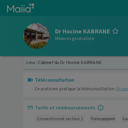
Aller au contenu principal
Dr Hocine KABRANE
Médecin généraliste
Lieu :
Cabinet du Dr Hocine KABRANE
Téléconsultation
Ce praticien pratique la téléconsultation.
En sav
Tarifs et remboursements
Conventionné secteur 1
Tiers payant
Ca