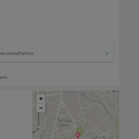
ma consultation.
rifs.
+
−