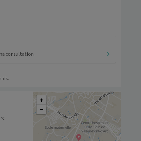
ma consultation.
rifs.
+
−
rc