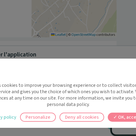
Leaflet
|
©
OpenStreetMap
contributors
 l'application
les adultes pour tous types de soins médicaux 
tion, bilan de santé). Il assure également un suivi des 
édecins spécialistes en cas de besoin.
implifie la santé, même en
s cookies to improve your browsing experience or to collect visitor
t !
rvice and gives you the choice of which ones you wish to activate.
 rappels automatiques pour ne plus rien
nces at any time on our site. For more information, we invite you t
personal data policy.
ilement à tous vos documents et rendez-
y policy
Personalize
Deny all cookies
OK, acce
ez en un clic, où que vous soyez.