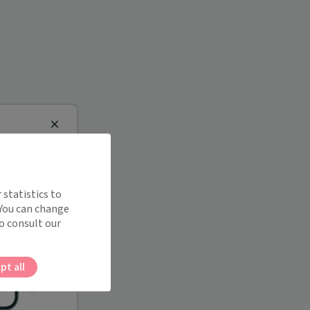
Close
 statistics to
 You can change
o consult our
pt all