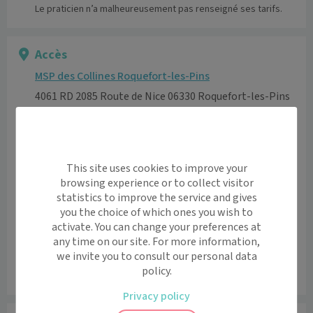
Le praticien n’a malheureusement pas renseigné ses tarifs.
Accès
MSP des Collines Roquefort-les-Pins
4061 RD 2085 Route de Nice 06330 Roquefort-les-Pins
Voir l’itinéraire avec Maps
+
This site uses cookies to improve your
−
browsing experience or to collect visitor
statistics to improve the service and gives
you the choice of which ones you wish to
activate. You can change your preferences at
any time on our site. For more information,
we invite you to consult our personal data
policy.
Leaflet
|
©
OpenStreetMap
contributors
Privacy policy