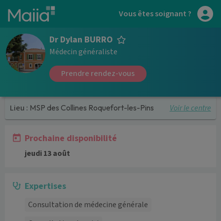
Aller au contenu principal
Vous êtes soignant ?
Dr Dylan BURRO
Médecin généraliste
Prendre rendez-vous
Voir le centre
Lieu :
MSP des Collines Roquefort-les-Pins
Prochaine disponibilité
jeudi 13 août
Expertises
Consultation de médecine générale