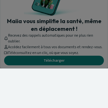
Maiia vous simplifie la santé, même
en déplacement !
Recevez des rappels automatiques pour ne plus rien
oublier.
Accédez facilement à tous vos documents et rendez-vous.
Téléconsultez en un clic, où que vous soyez.
Télécharger
Besoin d'aide ?
Visitez notre centre de support ou contactez-nous !
Aide & Contact