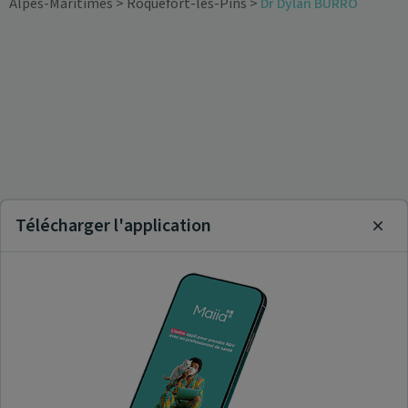
Alpes-Maritimes
>
Roquefort-les-Pins
>
Dr Dylan BURRO
Télécharger l'application
Clos