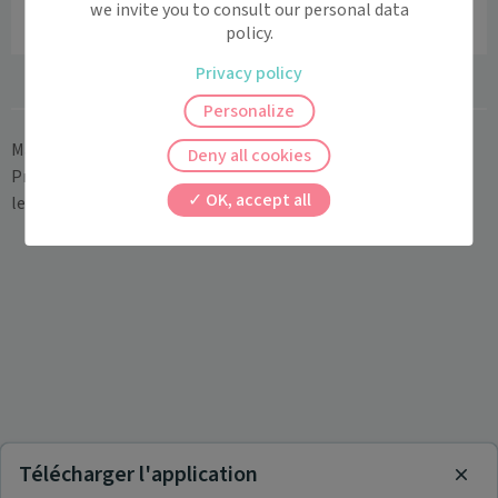
we invite you to consult our personal data
policy.
Privacy policy
Personalize
Maiia
>
Maison de santé pluriprofessionnelle (MSP)
>
Deny all cookies
Provence-Alpes-Côte d'Azur
>
Alpes-Maritimes
>
Roquefort-
OK, accept all
les-Pins
>
MSP des Collines Roquefort-les-Pins
Télécharger l'application
Clos