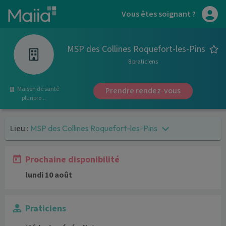
Aller au contenu principal
Vous êtes soignant ?
MSP des Collines Roquefort-les-Pins
8 praticiens
Maison de santé
Prendre rendez-vous
pluripro...
Lieu :
MSP des Collines Roquefort-les-Pins
Prochaine disponibilité
lundi 10 août
Praticiens