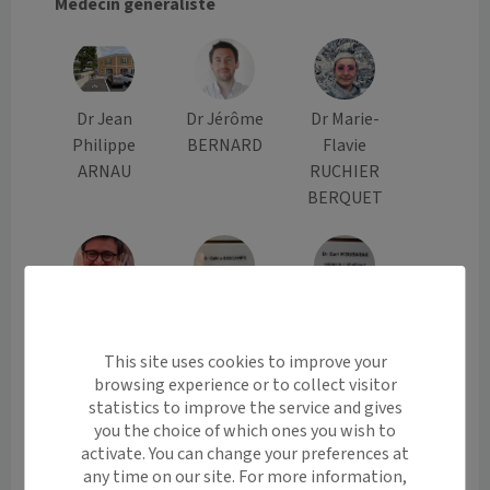
Médecin généraliste
Dr Jean
Dr Jérôme
Dr Marie-
Philippe
BERNARD
Flavie
ARNAU
RUCHIER
BERQUET
Dr David
Dr Céline
Dr Carl
DARMON
DESCAMPS
MOUBARAK
This site uses cookies to improve your
browsing experience or to collect visitor
statistics to improve the service and gives
you the choice of which ones you wish to
activate. You can change your preferences at
Dr Feryel
Dr Dylan
any time on our site. For more information,
BAKIR
BURRO