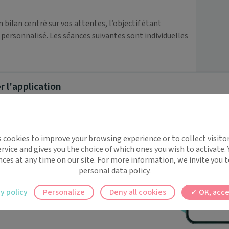
ilan centré sur vos attentes, l’objectif étant 
 personnalisé. Les séances suivantes sont individuelles 
 l'application
 la rééducation dans le cadre de la pédiatrie - 
neurologie centrale- Maxilo-faciale.
implifie la santé, même en
s cookies to improve your browsing experience or to collect visitor
t !
rvice and gives you the choice of which ones you wish to activate.
 rappels automatiques pour ne plus rien
niques - Agence EBP
(2021)
nces at any time on our site. For more information, we invite you t
personal data policy.
ilement à tous vos documents et rendez-
y policy
Personalize
Deny all cookies
OK, acce
 et adaptation
(2021)
ez en un clic, où que vous soyez.
ésithérapie - Kiné Lille formation
(2022)
2)