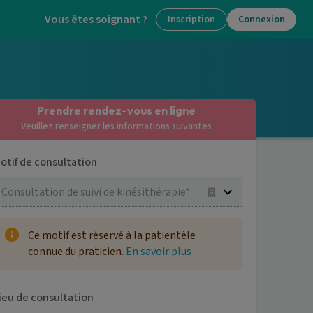
Vous êtes soignant ?
Inscription
Connexion
Prendre rendez-vous en ligne
Veuillez renseigner les informations suivantes
otif de consultation
Consultation de suivi de kinésithérapie*
Ce motif est réservé à la patientèle
connue du praticien.
En savoir plus
ieu de consultation