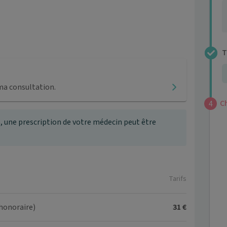
T
4
ma consultation.
C
4
, une prescription de votre médecin peut être
Tarifs
'honoraire)
31 €