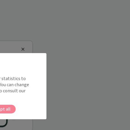
Close
 statistics to
 You can change
o consult our
pt all