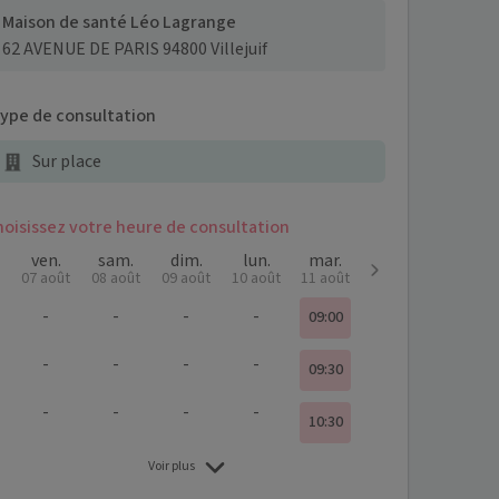
Maison de santé Léo Lagrange
62 AVENUE DE PARIS 94800 Villejuif
ype de consultation
Sur place
hoisissez votre heure de consultation
ven.
sam.
dim.
lun.
mar.
07 août
08 août
09 août
10 août
11 août
-
-
-
-
09:00
-
-
-
-
09:30
-
-
-
-
10:30
Voir plus