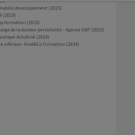
23)
 Habilis developpement
(2023)
é
(2023)
up formation
(2023)
charge de la douleur persistante - Agence EBP
(2023)
eutique-ActuKiné
(2024)
e inférieur- Kiné&Co Formation
(2024)