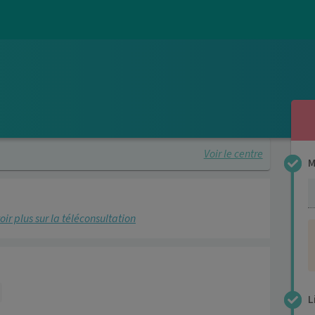
Voir le centre
M
4
oir plus sur la téléconsultation
L
4