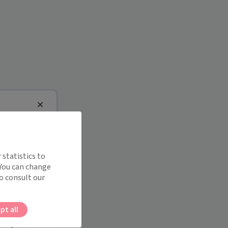
Close
 statistics to
 You can change
o consult our
pt all