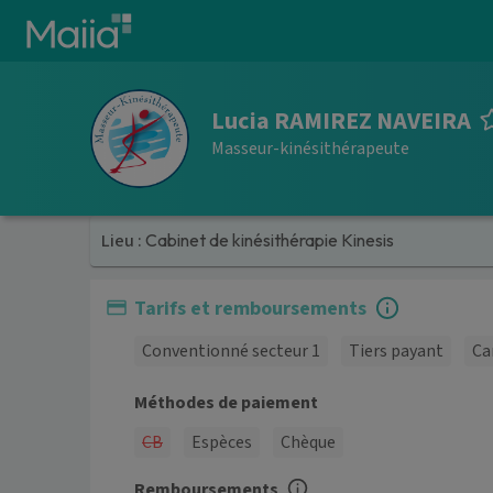
Aller au contenu principal
Lucia RAMIREZ NAVEIRA
Masseur-kinésithérapeute
Lieu :
Cabinet de kinésithérapie Kinesis
Tarifs et remboursements
Conventionné secteur 1
Tiers payant
Ca
Méthodes de paiement
CB
Espèces
Chèque
Remboursements