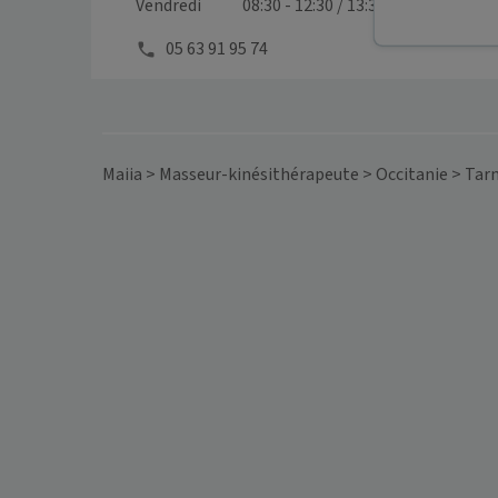
Vendredi
08:30 - 12:30 / 13:30 - 19:00
05 63 91 95 74
Maiia
>
Masseur-kinésithérapeute
>
Occitanie
>
Tar