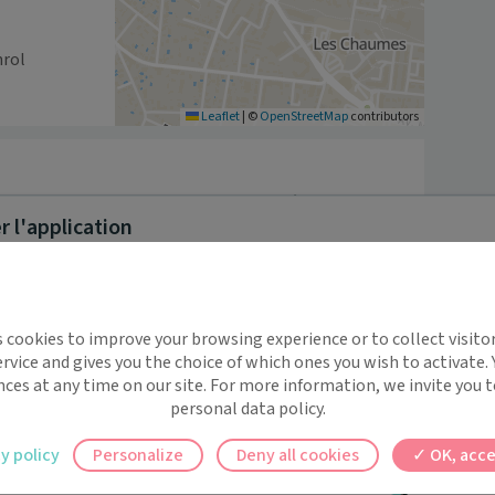
hrol
Leaflet
|
©
OpenStreetMap
contributors
, consulte au sein du cabinet KINESIS à Montauban. 

 l'application
s du lundi au vendredi pour vos soins de 
implifie la santé, même en
s cookies to improve your browsing experience or to collect visitor
t !
rvice and gives you the choice of which ones you wish to activate.
 rappels automatiques pour ne plus rien
nces at any time on our site. For more information, we invite you t
personal data policy.
ilement à tous vos documents et rendez-
y policy
Personalize
Deny all cookies
OK, acce
ez en un clic, où que vous soyez.