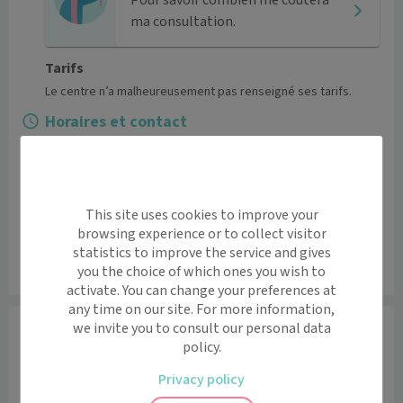
ma consultation.
Tarifs
Le centre n’a malheureusement pas renseigné ses tarifs.
Horaires et contact
Lundi
08:30 - 12:30 / 13:30 - 19:00
Mardi
08:30 - 12:30 / 13:30 - 19:00
Mercredi
08:30 - 12:30 / 13:30 - 19:00
Jeudi
08:30 - 12:30 / 13:30 - 19:00
This site uses cookies to improve your
browsing experience or to collect visitor
Vendredi
08:30 - 12:30 / 13:30 - 19:00
statistics to improve the service and gives
05 63 91 95 74
you the choice of which ones you wish to
activate. You can change your preferences at
any time on our site. For more information,
Praticiens
we invite you to consult our personal data
policy.
Masseur-kinésithérapeute
Privacy policy