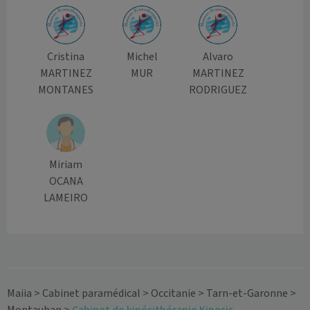
Cristina
Michel
Alvaro
MARTINEZ
MUR
MARTINEZ
MONTANES
RODRIGUEZ
Miriam
OCANA
LAMEIRO
Maiia
>
Cabinet paramédical
>
Occitanie
>
Tarn-et-Garonne
>
Montauban
>
Cabinet de kinésithérapie Kinesis