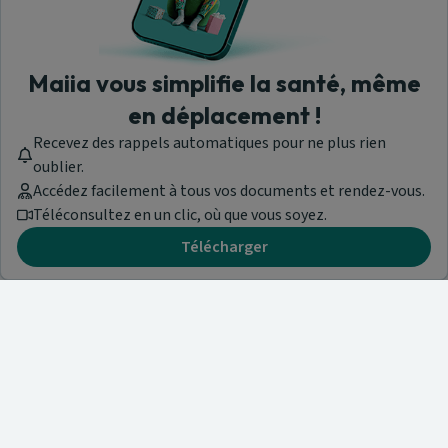
Maiia vous simplifie la santé, même
en déplacement !
Recevez des rappels automatiques pour ne plus rien
oublier.
Accédez facilement à tous vos documents et rendez-vous.
Téléconsultez en un clic, où que vous soyez.
Télécharger
Besoin d'aide ?
Visitez notre centre de support ou contactez-nous !
Aide & Contact