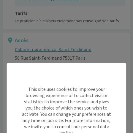
Tarifs
Le praticien n’a malheureusement pas renseigné ses tarifs.
Accès
Cabinet paramédical Saint Ferdinand
50 Rue Saint-Ferdinand 75017 Paris
Voir l’itinéraire avec Maps
+
This site uses cookies to improve your
−
browsing experience or to collect visitor
statistics to improve the service and gives
you the choice of which ones you wish to
activate. You can change your preferences at
any time on our site. For more information,
we invite you to consult our personal data
policy.