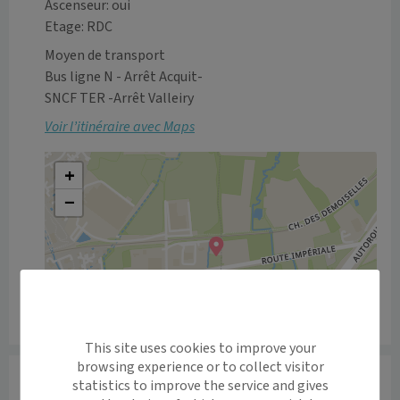
Ascenseur: oui
Etage: RDC
Moyen de transport
Bus ligne N - Arrêt Acquit-

SNCF TER -Arrêt Valleiry
Voir l’itinéraire avec Maps
+
−
Leaflet
|
©
OpenStreetMap
contributors
This site uses cookies to improve your
browsing experience or to collect visitor
Informations
statistics to improve the service and gives