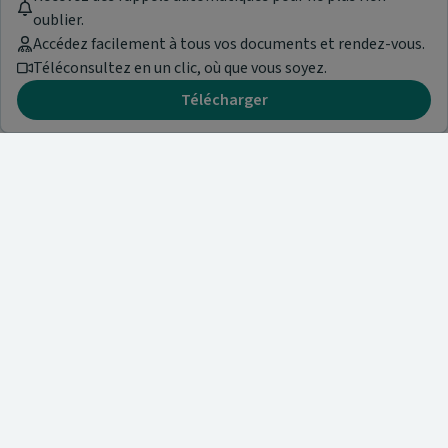
oublier.
Accédez facilement à tous vos documents et rendez-vous.
Téléconsultez en un clic, où que vous soyez.
Télécharger
Besoin d'aide ?
Visitez notre centre de support ou contactez-nous !
Aide & Contact
Trouvez un spécialiste
Nos articles et informations