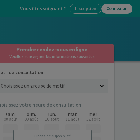
Vous êtes soignant ?
Inscription
Connexion
Prendre rendez-vous en ligne
Veuillez renseigner les informations suivantes
otif de consultation
hoisissez votre heure de consultation
sam.
dim.
lun.
mar.
mer.
08 août
09 août
10 août
11 août
12 août
Prochaine disponibilité