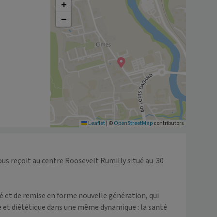
+
−
Leaflet
|
©
OpenStreetMap
contributors
 reçoit au centre Roosevelt Rumilly situé au  30 
 et diététique dans une même dynamique : la santé 