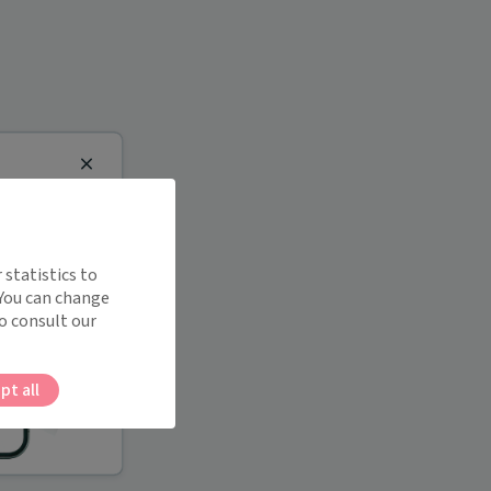
Close
 statistics to
 You can change
o consult our
pt all