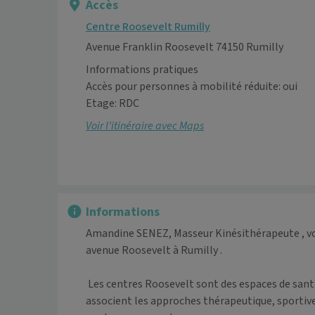
Accès
Centre Roosevelt Rumilly
Avenue Franklin Roosevelt 74150 Rumilly
Informations pratiques
Accès pour personnes à mobilité réduite: oui
Etage: RDC
Voir l’itinéraire avec Maps
Informations
Amandine SENEZ, Masseur Kinésithérapeute , vous
avenue Roosevelt à Rumilly . 

 Les centres Roosevelt sont des espaces de santé et de remise en forme nouvelle génération, qui 
associent les approches thérapeutique, sportive