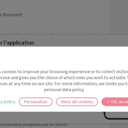
Roosevelt  : 

ui mutualisent leurs compétences, pour une prise en 
 l'application
lement aménagé.

e relaient tous les jours pour vous proposer des 
implifie la santé, même en
s cookies to improve your browsing experience or to collect visitor
t !
ns l’eau ou au sol, pour varier les plaisirs et 
rvice and gives you the choice of which ones you wish to activate.
 rappels automatiques pour ne plus rien
rythme, avec des abonnements unitaires, mensuels ou 
nces at any time on our site. For more information, we invite you t
personal data policy.
e.

ilement à tous vos documents et rendez-
y policy
Personalize
Deny all cookies
OK, acce
ez en un clic, où que vous soyez.
te et la connaissance de soi, basées sur des principes 
 exclusifs proposés par le centre :
