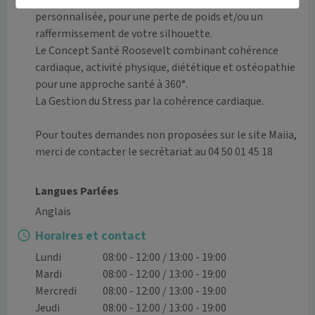
lipomassage, suivi diététique et pratique sportive 
personnalisée, pour une perte de poids et/ou un 
raffermissement de votre silhouette.

Le Concept Santé Roosevelt combinant cohérence 
cardiaque, activité physique, diététique et ostéopathie 
pour une approche santé à 360°.

La Gestion du Stress par la cohérence cardiaque.

Pour toutes demandes non proposées sur le site Maiia, 
merci de contacter le secrétariat au 04 50 01 45 18

Langues Parlées
Anglais
Horaires et contact
Lundi
08:00 - 12:00 / 13:00 - 19:00
Mardi
08:00 - 12:00 / 13:00 - 19:00
Mercredi
08:00 - 12:00 / 13:00 - 19:00
Jeudi
08:00 - 12:00 / 13:00 - 19:00