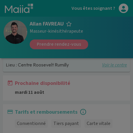
Aller au contenu principal
Vous êtes soignant ?
Allan FAVREAU
Masseur-kinésithérapeute
Prendre rendez-vous
Voir le centre
Lieu :
Centre Roosevelt Rumilly
Prochaine disponibilité
mardi 11 août
Tarifs et remboursements
Conventionné
Tiers payant
Carte vitale