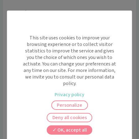
Le Pôle Forme

C’est une équipe de professionnels du sport qui se 
relaient tous les jours pour vous proposer des 
programmes personnalisés.

This site uses cookies to improve your
Ce ne sont pas moins de 20 activités à pratiquer dans 
browsing experience or to collect visitor
l’eau ou au sol, pour varier les plaisirs et combiner les 
statistics to improve the service and gives
bienfait C’est une pratique à son rythme, avec des 
you the choice of which ones you wish to
activate. You can change your preferences at
abonnements unitaires, mensuels ou annuels valables 
any time on our site. For more information,
sur toutes les activités du centre.

we invite you to consult our personal data
policy.
Pôle Équilibre

Privacy policy
C’est un ensemble d’activités centrées sur l’écoute et 
Personalize
la connaissance de soi, basées sur des principes 
physiologiques fondamentaux. Parmi les concepts 
Deny all cookies
exclusifs proposés par le centre :

OK, accept all
le Concept Minceur Roosevelt, associant séances de 