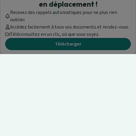
en déplacement !
Recevez des rappels automatiques pour ne plus rien
oublier.
Accédez facilement à tous vos documents et rendez-vous.
Téléconsultez en un clic, où que vous soyez.
Télécharger
Besoin d'aide ?
Visitez notre centre de support ou contactez-nous !
Aide & Contact
Trouvez un spécialiste