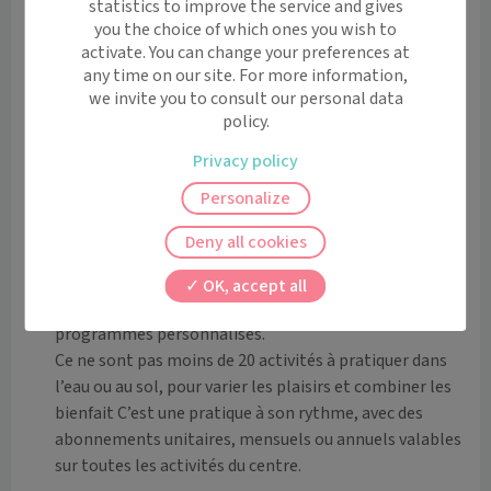
statistics to improve the service and gives
3 grands pôles sont proposés au sein des centres 
you the choice of which ones you wish to
Roosevelt  : 

activate. You can change your preferences at
any time on our site. For more information,
Le Pôle Santé

we invite you to consult our personal data
policy.
C’est une équipe de professionnels de la santé qui 
mutualisent leurs compétences, pour une prise en 
Privacy policy
charge adaptée à chacun dans un espace spécialement 
Personalize
aménagé.

Deny all cookies
Le Pôle Forme

C’est une équipe de professionnels du sport qui se 
OK, accept all
relaient tous les jours pour vous proposer des 
programmes personnalisés.

Ce ne sont pas moins de 20 activités à pratiquer dans 
l’eau ou au sol, pour varier les plaisirs et combiner les 
bienfait C’est une pratique à son rythme, avec des 
abonnements unitaires, mensuels ou annuels valables 
sur toutes les activités du centre.
