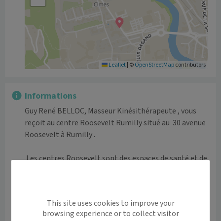
Leaflet
|
©
OpenStreetMap
contributors
Informations
Guy René BELLOC, Masseur Kinésithérapeute , vous 
reçoit au centre Roosevelt Rumilly situé au  30 avenue 
Roosevelt à Rumilly . 

 Les centres Roosevelt sont des espaces de santé et de 
remise en forme nouvelle génération, qui associent 
les approches thérapeutique, sportive et diététique 
dans une même dynamique : la santé par le 
This site uses cookies to improve your
mouvement.

browsing experience or to collect visitor