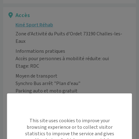
Accès
Kiné Sport Réhab
Zone d'Activité du Puits d'Ordet 73190 Challes-les-
Eaux
Informations pratiques
Accès pour personnes à mobilité réduite: oui
Etage: RDC
Moyen de transport
Synchro Bus arrêt "Plan d'eau"

Parking auto et moto gratuit
Voir l’itinéraire avec Maps
+
This site uses cookies to improve your
−
browsing experience or to collect visitor
statistics to improve the service and gives