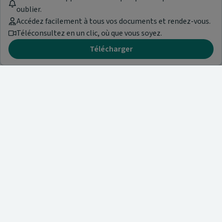
oublier.
Accédez facilement à tous vos documents et rendez-vous.
Téléconsultez en un clic, où que vous soyez.
Télécharger
Besoin d'aide ?
Visitez notre centre de support ou contactez-nous !
Aide & Contact
Trouvez un spécialiste
Nos articles et informations