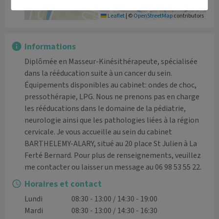
Leaflet
|
©
OpenStreetMap
contributors
Informations
Diplômée en Masseur-Kinésithérapeute, spécialisée 
dans la rééducation suite à un cancer du sein. 
Équipements disponibles au cabinet: ondes de choc, 
pressothérapie, LPG. Nous ne prenons pas en charge 
les rééducations dans le domaine de la pédiatrie, 
neurologie ainsi que les pathologies liées à la région 
cervicale. Je vous accueille au sein du cabinet 
BARTHELEMY-ALARY, situé au 20 place St Julien à La 
Ferté Bernard. Pour plus de renseignements, veuillez 
me contacter ou laisser un message au 06 98 53 55 22.
Horaires et contact
Lundi
08:30 - 13:00 / 14:30 - 19:00
Mardi
08:30 - 13:00 / 14:30 - 16:30