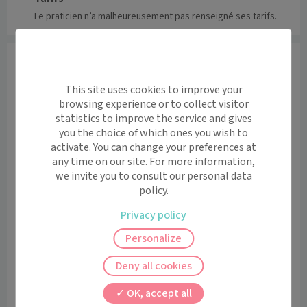
Le praticien n’a malheureusement pas renseigné ses tarifs.
Accès
CABINET BARTHELEMY - ALARY
This site uses cookies to improve your
20 Place Saint Julien 72400 La Ferté-Bernard
browsing experience or to collect visitor
statistics to improve the service and gives
Informations pratiques
you the choice of which ones you wish to
Accès pour personnes à mobilité réduite: oui
activate. You can change your preferences at
Etage: RDC
any time on our site. For more information,
we invite you to consult our personal data
Voir l’itinéraire avec Maps
policy.
+
Privacy policy
−
Personalize
Deny all cookies
OK, accept all